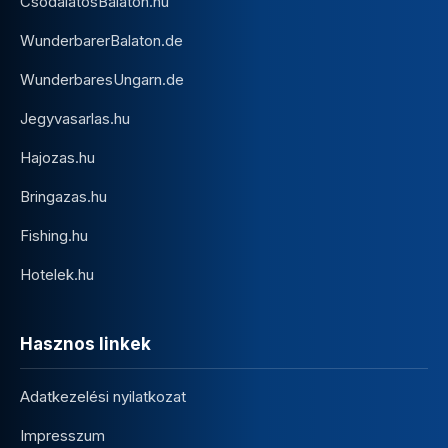
CsodalatosBalaton.hu
WunderbarerBalaton.de
WunderbaresUngarn.de
Jegyvasarlas.hu
Hajozas.hu
Bringazas.hu
Fishing.hu
Hotelek.hu
Hasznos linkek
Adatkezelési nyilatkozat
Impresszum