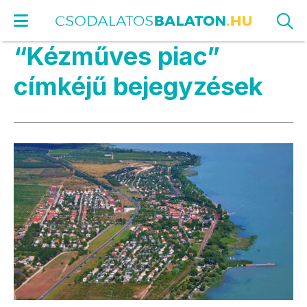
“Kézműves piac”
címkéjű bejegyzések