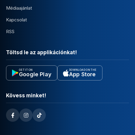
Médiaajánlat
Kapcsolat
RSS
Töltsd le az applikációnkat!
GET IT ON
DOWNLOAD ON THE
Google Play
App Store
Kövess minket!