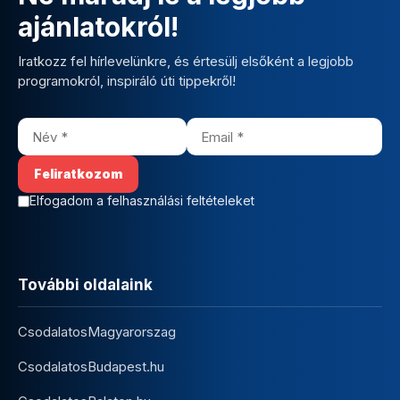
ajánlatokról!
Iratkozz fel hírlevelünkre, és értesülj elsőként a legjobb
programokról, inspiráló úti tippekről!
Elfogadom a felhasználási feltételeket
További oldalaink
CsodalatosMagyarorszag
CsodalatosBudapest.hu