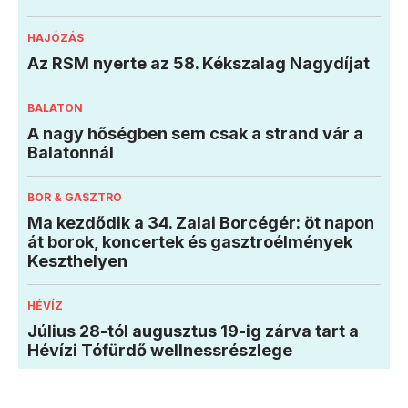
HAJÓZÁS
Az RSM nyerte az 58. Kékszalag Nagydíjat
BALATON
A nagy hőségben sem csak a strand vár a
Balatonnál
BOR & GASZTRO
Ma kezdődik a 34. Zalai Borcégér: öt napon
át borok, koncertek és gasztroélmények
Keszthelyen
HÉVÍZ
Július 28-tól augusztus 19-ig zárva tart a
Hévízi Tófürdő wellnessrészlege