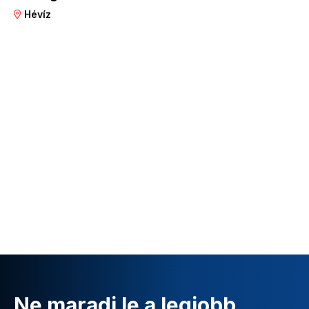
Hévíz
Ne maradj le a legjobb