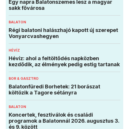
Egy napra Balatonszemes lesz a magyar
sakk fővárosa
BALATON
Régi balatoni halászhajó kapott új szerepet
Vonyarcvashegyen
HÉVÍZ
Hévíz: ahol a feltöltődés napközben
kezdődik, az élmények pedig estig tartanak
BOR & GASZTRO
Balatonfüredi Borhetek: 21 borászat
költözik a Tagore sétányra
BALATON
Koncertek, fesztiválok és családi
programok a Balatonnál 2026. augusztus 3.
és 9. között