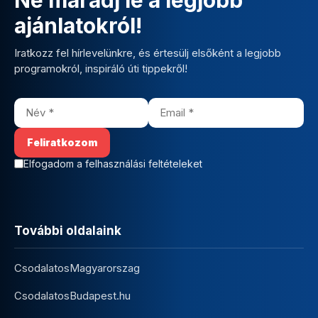
ajánlatokról!
Iratkozz fel hírlevelünkre, és értesülj elsőként a legjobb
programokról, inspiráló úti tippekről!
Elfogadom a felhasználási feltételeket
További oldalaink
CsodalatosMagyarorszag
CsodalatosBudapest.hu