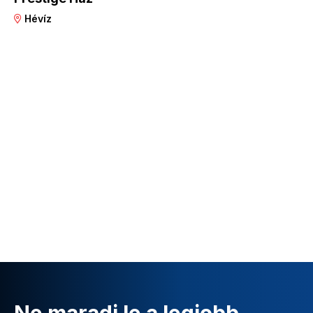
Hévíz
Ne maradj le a legjobb