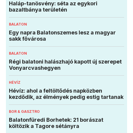
Haláp-tanösvény: séta az egykori
bazaltbánya területén
BALATON
Egy napra Balatonszemes lesz a magyar
sakk fővárosa
BALATON
Régi balatoni halászhajó kapott új szerepet
Vonyarcvashegyen
HÉVÍZ
Hévíz: ahol a feltöltődés napközben
kezdődik, az élmények pedig estig tartanak
BOR & GASZTRO
Balatonfüredi Borhetek: 21 borászat
költözik a Tagore sétányra