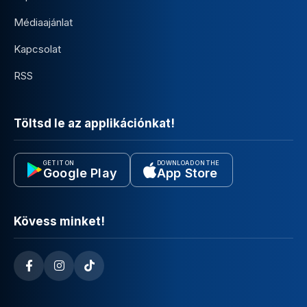
Médiaajánlat
Kapcsolat
RSS
Töltsd le az applikációnkat!
GET IT ON
DOWNLOAD ON THE
Google Play
App Store
Kövess minket!