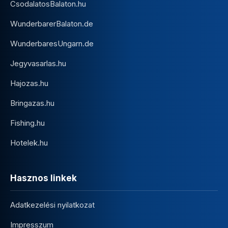
CsodalatosBalaton.hu
WunderbarerBalaton.de
WunderbaresUngarn.de
Jegyvasarlas.hu
Hajozas.hu
Bringazas.hu
Fishing.hu
Hotelek.hu
Hasznos linkek
Adatkezelési nyilatkozat
Impresszum