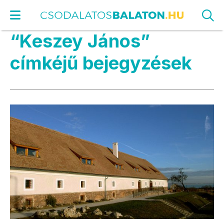
“Keszey János”
címkéjű bejegyzések