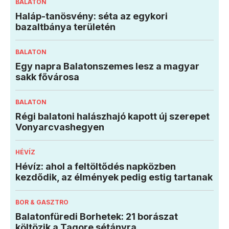
BALATON
Haláp-tanösvény: séta az egykori
bazaltbánya területén
BALATON
Egy napra Balatonszemes lesz a magyar
sakk fővárosa
BALATON
Régi balatoni halászhajó kapott új szerepet
Vonyarcvashegyen
HÉVÍZ
Hévíz: ahol a feltöltődés napközben
kezdődik, az élmények pedig estig tartanak
BOR & GASZTRO
Balatonfüredi Borhetek: 21 borászat
költözik a Tagore sétányra