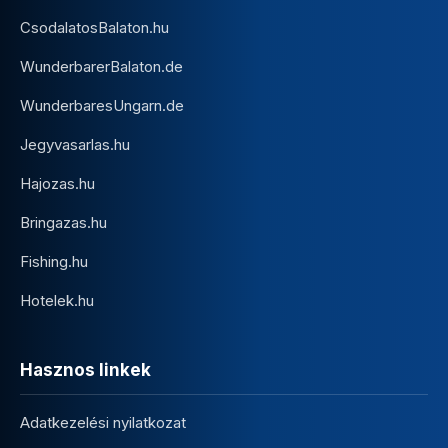
CsodalatosBalaton.hu
WunderbarerBalaton.de
WunderbaresUngarn.de
Jegyvasarlas.hu
Hajozas.hu
Bringazas.hu
Fishing.hu
Hotelek.hu
Hasznos linkek
Adatkezelési nyilatkozat