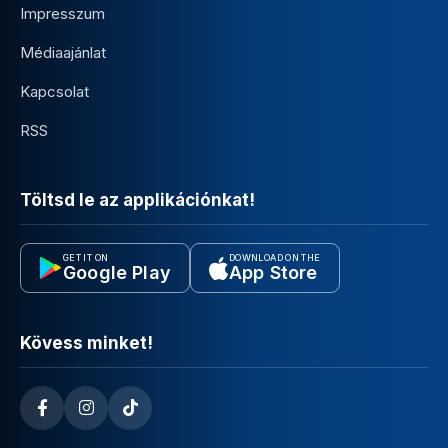
Impresszum
Médiaajánlat
Kapcsolat
RSS
Töltsd le az applikációnkat!
GET IT ON
DOWNLOAD ON THE
Google Play
App Store
Kövess minket!