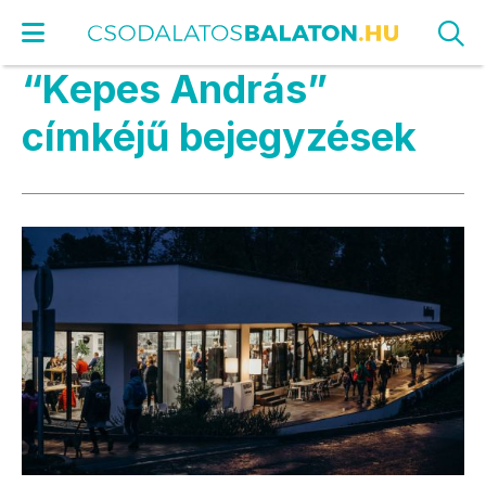
“Kepes András”
címkéjű bejegyzések