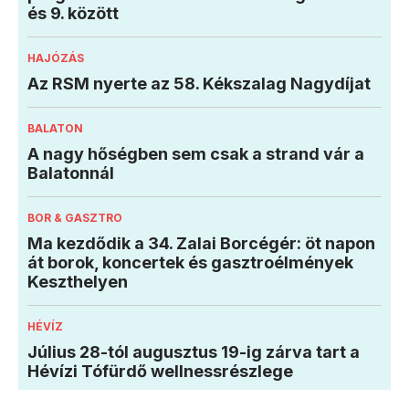
és 9. között
HAJÓZÁS
Az RSM nyerte az 58. Kékszalag Nagydíjat
BALATON
A nagy hőségben sem csak a strand vár a
Balatonnál
BOR & GASZTRO
Ma kezdődik a 34. Zalai Borcégér: öt napon
át borok, koncertek és gasztroélmények
Keszthelyen
HÉVÍZ
Július 28-tól augusztus 19-ig zárva tart a
Hévízi Tófürdő wellnessrészlege