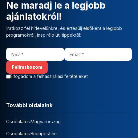
Ne maradj le a legjobb
ajánlatokról!
Iratkozz fel hírlevelünkre, és értesülj elsőként a legjobb
programokról, inspiráló úti tippekről!
Elfogadom a felhasználási feltételeket
További oldalaink
CsodalatosMagyarorszag
CsodalatosBudapest.hu