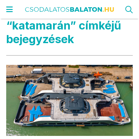
“katamarán” címkéjű
bejegyzések