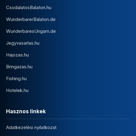
CsodalatosBalaton.hu
WunderbarerBalaton.de
WunderbaresUngarn.de
Jegyvasarlas.hu
Hajozas.hu
Bringazas.hu
Fishing.hu
Hotelek.hu
Hasznos linkek
Adatkezelési nyilatkozat