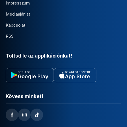
Impresszum
Médiaajánlat
Kapcsolat
RSS
Töltsd le az applikációnkat!
GET IT ON
DOWNLOAD ON THE
Google Play
App Store
Kövess minket!