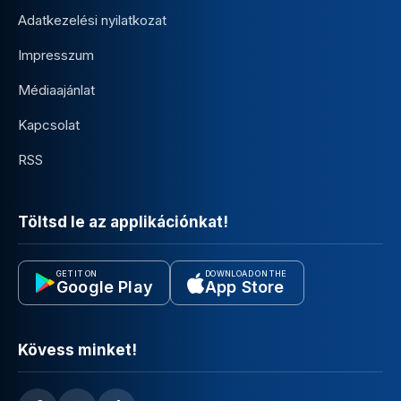
Adatkezelési nyilatkozat
Impresszum
Médiaajánlat
Kapcsolat
RSS
Töltsd le az applikációnkat!
GET IT ON
DOWNLOAD ON THE
Google Play
App Store
Kövess minket!