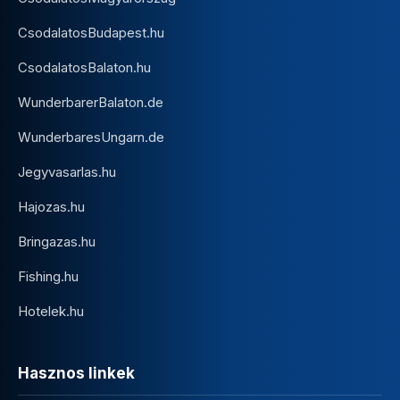
CsodalatosBudapest.hu
CsodalatosBalaton.hu
WunderbarerBalaton.de
WunderbaresUngarn.de
Jegyvasarlas.hu
Hajozas.hu
Bringazas.hu
Fishing.hu
Hotelek.hu
Hasznos linkek