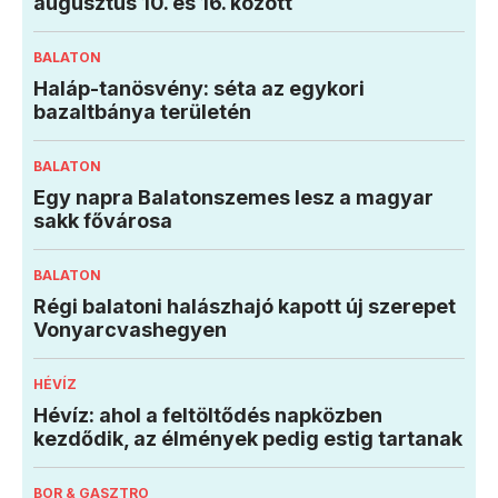
augusztus 10. és 16. között
BALATON
Haláp-tanösvény: séta az egykori
bazaltbánya területén
BALATON
Egy napra Balatonszemes lesz a magyar
sakk fővárosa
BALATON
Régi balatoni halászhajó kapott új szerepet
Vonyarcvashegyen
HÉVÍZ
Hévíz: ahol a feltöltődés napközben
kezdődik, az élmények pedig estig tartanak
BOR & GASZTRO