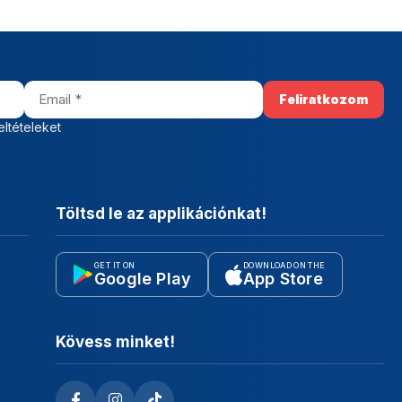
eltételeket
Töltsd le az applikációnkat!
GET IT ON
DOWNLOAD ON THE
Google Play
App Store
Kövess minket!