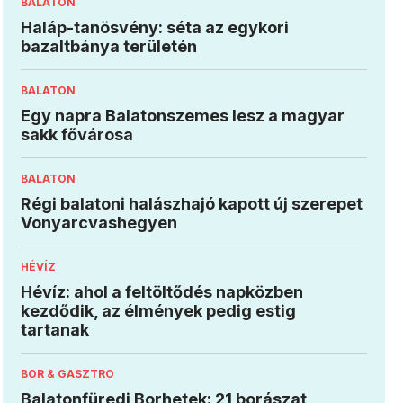
BALATON
Haláp-tanösvény: séta az egykori
bazaltbánya területén
BALATON
Egy napra Balatonszemes lesz a magyar
sakk fővárosa
BALATON
Régi balatoni halászhajó kapott új szerepet
Vonyarcvashegyen
HÉVÍZ
Hévíz: ahol a feltöltődés napközben
kezdődik, az élmények pedig estig
tartanak
BOR & GASZTRO
Balatonfüredi Borhetek: 21 borászat