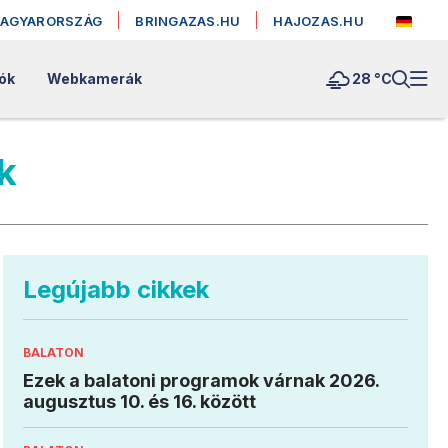
MAGYARORSZÁG
BRINGAZAS.HU
HAJOZAS.HU
ók
Webkamerák
28 °
C
k
Legújabb cikkek
BALATON
Ezek a balatoni programok várnak 2026.
augusztus 10. és 16. között