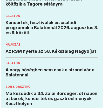
költözik a Tagore sétányra
BALATON
Koncertek, fesztiválok és családi
programok a Balatonnál 2026. augusztus 3.
és 9. között
HAJÓZÁS
Az RSM nyerte az 58. Kékszalag Nagydíjat
BALATON
A nagy hőségben sem csak a strand vár a
Balatonnál
BOR & GASZTRO
Ma kezdődik a 34. Zalai Borcégér: öt napon
át borok, koncertek és gasztroélmények
Keszthelyen