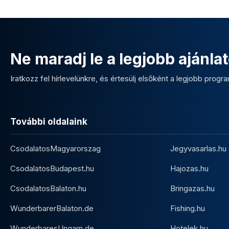
Ne maradj le a legjobb ajánlat
Iratkozz fel hírlevelünkre, és értesülj elsőként a legjobb program
További oldalaink
CsodalatosMagyarorszag
Jegyvasarlas.hu
CsodalatosBudapest.hu
Hajozas.hu
CsodalatosBalaton.hu
Bringazas.hu
WunderbarerBalaton.de
Fishing.hu
WunderbaresUngarn.de
Hotelek.hu