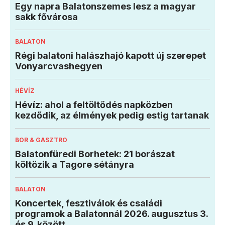
Egy napra Balatonszemes lesz a magyar
sakk fővárosa
BALATON
Régi balatoni halászhajó kapott új szerepet
Vonyarcvashegyen
HÉVÍZ
Hévíz: ahol a feltöltődés napközben
kezdődik, az élmények pedig estig tartanak
BOR & GASZTRO
Balatonfüredi Borhetek: 21 borászat
költözik a Tagore sétányra
BALATON
Koncertek, fesztiválok és családi
programok a Balatonnál 2026. augusztus 3.
és 9. között