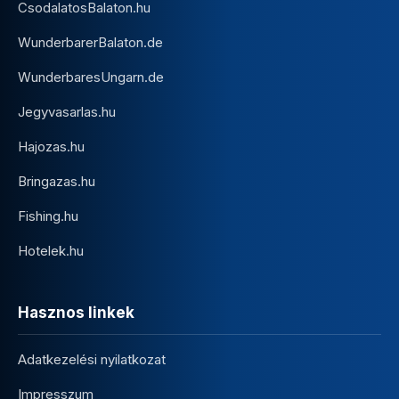
CsodalatosBalaton.hu
WunderbarerBalaton.de
WunderbaresUngarn.de
Jegyvasarlas.hu
Hajozas.hu
Bringazas.hu
Fishing.hu
Hotelek.hu
Hasznos linkek
Adatkezelési nyilatkozat
Impresszum