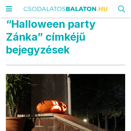
“Halloween party
Zánka” címkéjű
bejegyzések