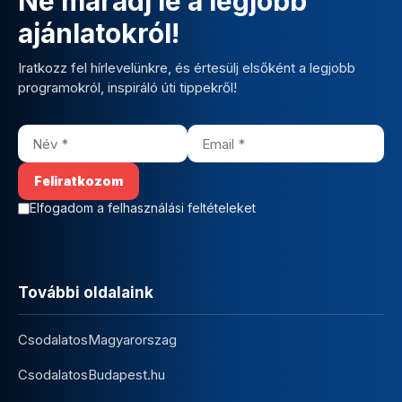
Ne maradj le a legjobb
ajánlatokról!
Iratkozz fel hírlevelünkre, és értesülj elsőként a legjobb
programokról, inspiráló úti tippekről!
Elfogadom a felhasználási feltételeket
További oldalaink
CsodalatosMagyarorszag
CsodalatosBudapest.hu