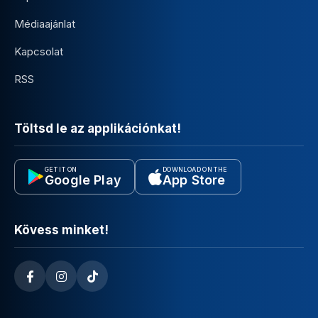
Médiaajánlat
Kapcsolat
RSS
Töltsd le az applikációnkat!
GET IT ON
DOWNLOAD ON THE
Google Play
App Store
Kövess minket!