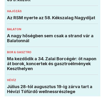
HAJÓZÁS
Az RSM nyerte az 58. Kékszalag Nagydíjat
BALATON
A nagy hőségben sem csak a strand vár a
Balatonnál
BOR & GASZTRO
Ma kezdődik a 34. Zalai Borcégér: öt napon
át borok, koncertek és gasztroélmények
Keszthelyen
HÉVÍZ
Július 28-tól augusztus 19-ig zárva tart a
Hévízi Tófürdő wellnessrészlege