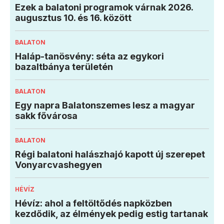
Ezek a balatoni programok várnak 2026.
augusztus 10. és 16. között
BALATON
Haláp-tanösvény: séta az egykori
bazaltbánya területén
BALATON
Egy napra Balatonszemes lesz a magyar
sakk fővárosa
BALATON
Régi balatoni halászhajó kapott új szerepet
Vonyarcvashegyen
HÉVÍZ
Hévíz: ahol a feltöltődés napközben
kezdődik, az élmények pedig estig tartanak