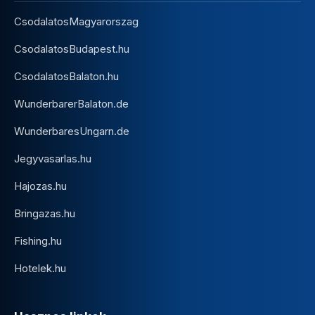
CsodalatosMagyarorszag
CsodalatosBudapest.hu
CsodalatosBalaton.hu
WunderbarerBalaton.de
WunderbaresUngarn.de
Jegyvasarlas.hu
Hajozas.hu
Bringazas.hu
Fishing.hu
Hotelek.hu