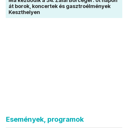
Ma kezdődik a 34. Zalai Borcégér: öt napon
át borok, koncertek és gasztroélmények
Keszthelyen
Események, programok