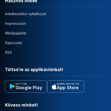
Hasznos linkek
Adatkezelési nyilatkozat
Impresszum
Médiaajánlat
Kapcsolat
RSS
Töltsd le az applikációnkat!
GET IT ON
DOWNLOAD ON THE
Google Play
App Store
Kövess minket!