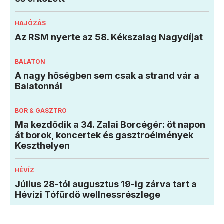
HAJÓZÁS
Az RSM nyerte az 58. Kékszalag Nagydíjat
BALATON
A nagy hőségben sem csak a strand vár a
Balatonnál
BOR & GASZTRO
Ma kezdődik a 34. Zalai Borcégér: öt napon
át borok, koncertek és gasztroélmények
Keszthelyen
HÉVÍZ
Július 28-tól augusztus 19-ig zárva tart a
Hévízi Tófürdő wellnessrészlege