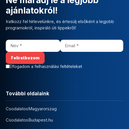
ajánlatokról!
Iratkozz fel hírlevelünkre, és értesülj elsőként a legjobb
programokról, inspiráló úti tippekről!
Elfogadom a felhasználási feltételeket
További oldalaink
CsodalatosMagyarorszag
CsodalatosBudapest.hu