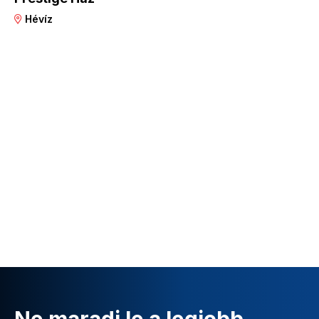
Hévíz
Ne maradj le a legjobb