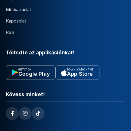
Médiaajánlat
Kapcsolat
RSS
Töltsd le az applikációnkat!
GET IT ON
DOWNLOAD ON THE
Google Play
App Store
Kövess minket!