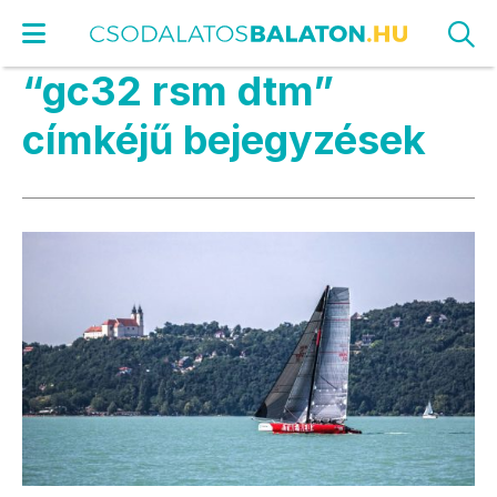
“gc32 rsm dtm”
címkéjű bejegyzések