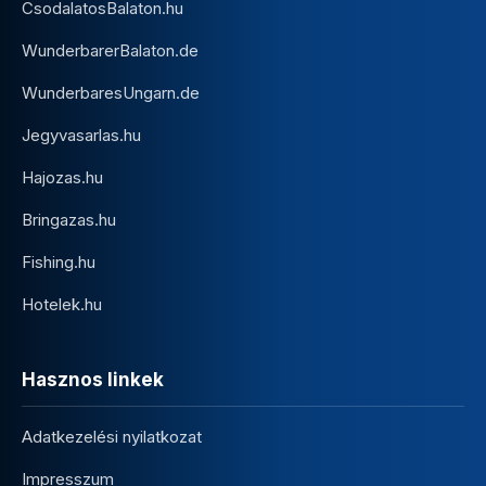
CsodalatosBalaton.hu
WunderbarerBalaton.de
WunderbaresUngarn.de
Jegyvasarlas.hu
Hajozas.hu
Bringazas.hu
Fishing.hu
Hotelek.hu
Hasznos linkek
Adatkezelési nyilatkozat
Impresszum