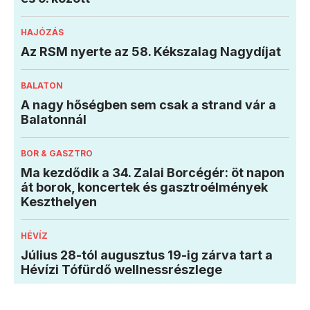
HAJÓZÁS
Az RSM nyerte az 58. Kékszalag Nagydíjat
BALATON
A nagy hőségben sem csak a strand vár a
Balatonnál
BOR & GASZTRO
Ma kezdődik a 34. Zalai Borcégér: öt napon
át borok, koncertek és gasztroélmények
Keszthelyen
HÉVÍZ
Július 28-tól augusztus 19-ig zárva tart a
Hévízi Tófürdő wellnessrészlege