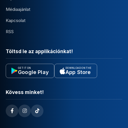
Médiaajánlat
Kapcsolat
RSS
Töltsd le az applikációnkat!
GET IT ON
DOWNLOAD ON THE
Google Play
App Store
Kövess minket!