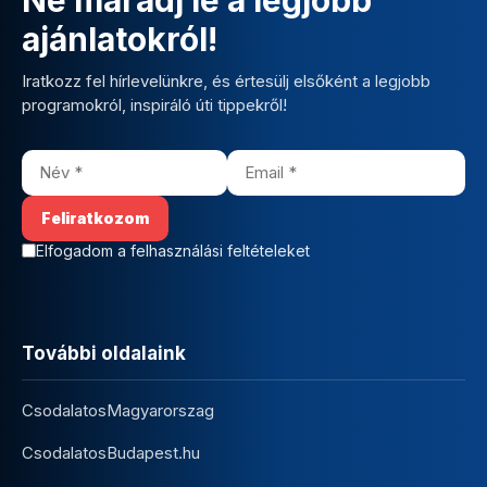
ajánlatokról!
Iratkozz fel hírlevelünkre, és értesülj elsőként a legjobb
programokról, inspiráló úti tippekről!
Elfogadom a felhasználási feltételeket
További oldalaink
CsodalatosMagyarorszag
CsodalatosBudapest.hu