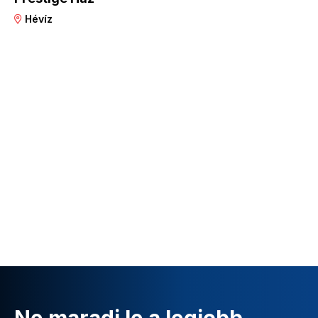
Hévíz
Ne maradj le a legjobb