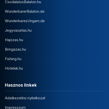
CsodalatosBalaton.hu
WunderbarerBalaton.de
WunderbaresUngarn.de
Jegyvasarlas.hu
Hajozas.hu
Bringazas.hu
Fishing.hu
Hotelek.hu
Hasznos linkek
Adatkezelési nyilatkozat
Impresszum