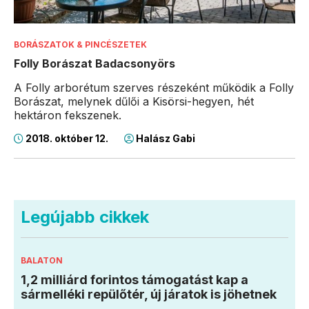
BORÁSZATOK & PINCÉSZETEK
Folly Borászat Badacsonyörs
A Folly arborétum szerves részeként működik a Folly
Borászat, melynek dűlői a Kisörsi-hegyen, hét
hektáron fekszenek.
2018. október 12.
Halász Gabi
Legújabb cikkek
BALATON
1,2 milliárd forintos támogatást kap a
sármelléki repülőtér, új járatok is jöhetnek