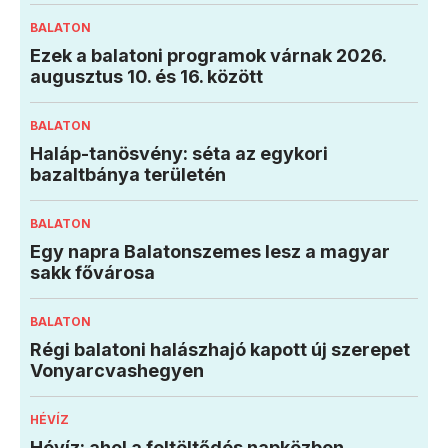
BALATON
Ezek a balatoni programok várnak 2026.
augusztus 10. és 16. között
BALATON
Haláp-tanösvény: séta az egykori
bazaltbánya területén
BALATON
Egy napra Balatonszemes lesz a magyar
sakk fővárosa
BALATON
Régi balatoni halászhajó kapott új szerepet
Vonyarcvashegyen
HÉVÍZ
Hévíz: ahol a feltöltődés napközben