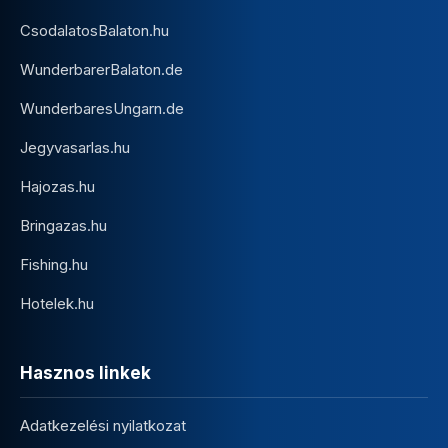
CsodalatosBalaton.hu
WunderbarerBalaton.de
WunderbaresUngarn.de
Jegyvasarlas.hu
Hajozas.hu
Bringazas.hu
Fishing.hu
Hotelek.hu
Hasznos linkek
Adatkezelési nyilatkozat