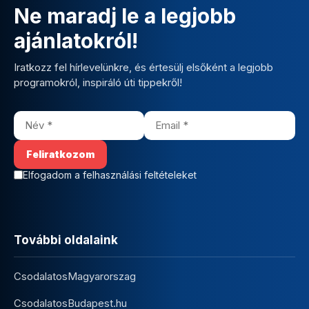
Ne maradj le a legjobb
ajánlatokról!
Iratkozz fel hírlevelünkre, és értesülj elsőként a legjobb
programokról, inspiráló úti tippekről!
Elfogadom a felhasználási feltételeket
További oldalaink
CsodalatosMagyarorszag
CsodalatosBudapest.hu