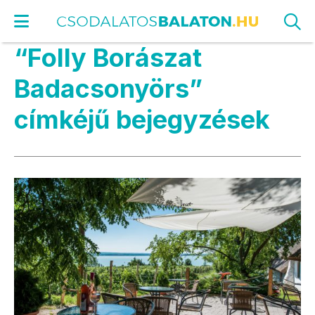
“Folly Borászat
Badacsonyörs”
címkéjű bejegyzések