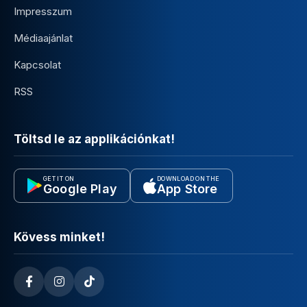
Impresszum
Médiaajánlat
Kapcsolat
RSS
Töltsd le az applikációnkat!
GET IT ON
DOWNLOAD ON THE
Google Play
App Store
Kövess minket!