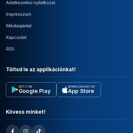
Adatkezelési nyilatkozat
Impresszum
Médiaajánlat
Kapcsolat
RSS
Töltsd le az applikációnkat!
GET IT ON
DOWNLOAD ON THE
Google Play
App Store
Kövess minket!