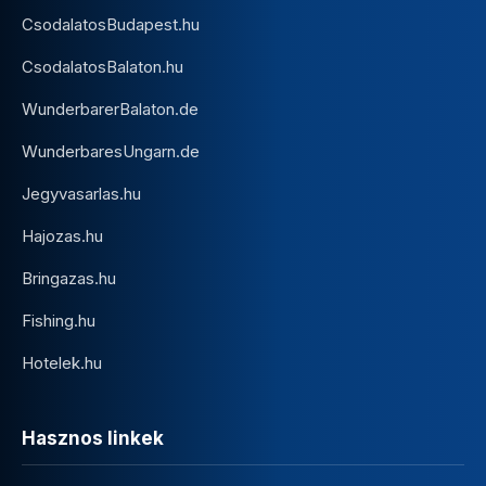
CsodalatosBudapest.hu
CsodalatosBalaton.hu
WunderbarerBalaton.de
WunderbaresUngarn.de
Jegyvasarlas.hu
Hajozas.hu
Bringazas.hu
Fishing.hu
Hotelek.hu
Hasznos linkek