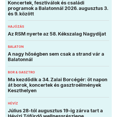
Koncertek, fesztiválok és családi
programok a Balatonnál 2026. augusztus 3.
és 9. között
HAJÓZÁS
Az RSM nyerte az 58. Kékszalag Nagydíjat
BALATON
A nagy hőségben sem csak a strand vár a
Balatonnál
BOR & GASZTRO
Ma kezdődik a 34. Zalai Borcégér: öt napon
át borok, koncertek és gasztroélmények
Keszthelyen
HÉVÍZ
Július 28-tól augusztus 19-ig zárva tart a
Hévízi Tófürdő wellnessrészlege