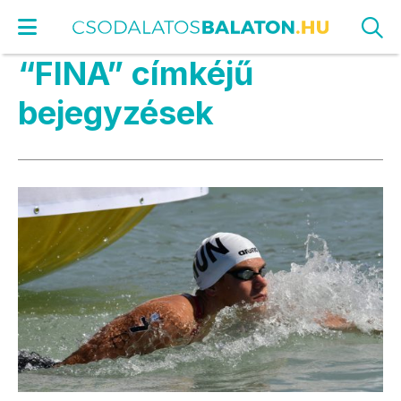
“FINA” címkéjű
bejegyzések