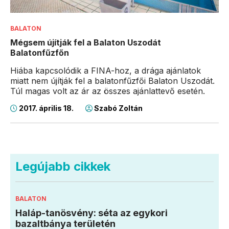
BALATON
Mégsem újítják fel a Balaton Uszodát
Balatonfűzfőn
Hiába kapcsolódik a FINA-hoz, a drága ajánlatok
miatt nem újítják fel a balatonfűzfői Balaton Uszodát.
Túl magas volt az ár az összes ajánlattevő esetén.
2017. április 18.
Szabó Zoltán
Legújabb cikkek
BALATON
Haláp-tanösvény: séta az egykori
bazaltbánya területén