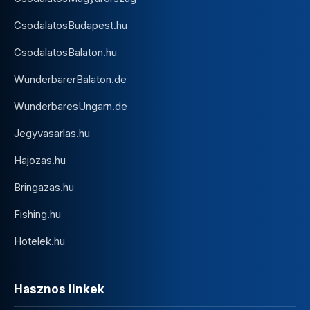
CsodalatosBudapest.hu
CsodalatosBalaton.hu
WunderbarerBalaton.de
WunderbaresUngarn.de
Jegyvasarlas.hu
Hajozas.hu
Bringazas.hu
Fishing.hu
Hotelek.hu
Hasznos linkek