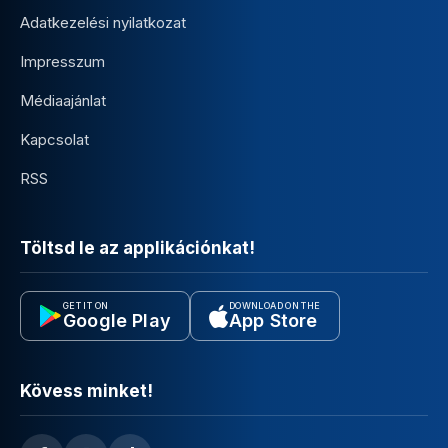
Adatkezelési nyilatkozat
Impresszum
Médiaajánlat
Kapcsolat
RSS
Töltsd le az applikációnkat!
GET IT ON
DOWNLOAD ON THE
Google Play
App Store
Kövess minket!