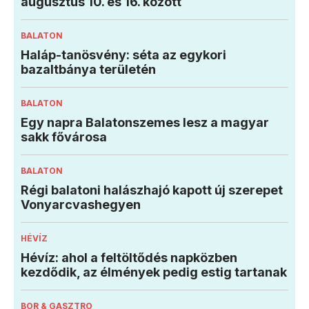
augusztus 10. és 16. között
BALATON
Haláp-tanösvény: séta az egykori
bazaltbánya területén
BALATON
Egy napra Balatonszemes lesz a magyar
sakk fővárosa
BALATON
Régi balatoni halászhajó kapott új szerepet
Vonyarcvashegyen
HÉVÍZ
Hévíz: ahol a feltöltődés napközben
kezdődik, az élmények pedig estig tartanak
BOR & GASZTRO