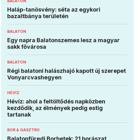
BALATON
Haláp-tanösvény: séta az egykori
bazaltbánya területén
BALATON
Egy napra Balatonszemes lesz a magyar
sakk fővárosa
BALATON
Régi balatoni halászhajó kapott új szerepet
Vonyarcvashegyen
HÉVÍZ
Hévíz: ahol a feltöltődés napközben
kezdődik, az élmények pedig estig
tartanak
BOR & GASZTRO
Balatonfüredi Borhetek: 21 borászat