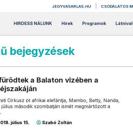
JEGYVASARLAS.HU
CSODÁLATOS 
HIRDESS NÁLUNK
Hírek
Programok
Látniva
jű bejegyzések
fürödtek a Balaton vizében a
 éjszakáján
i Cirkusz öt afrikai elefántja, Mambo, Betty, Nanda,
július második szombatján ismét megmártózott a
.
018. július 15.
Szabó Zoltán