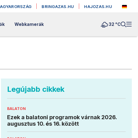
MAGYARORSZÁG
BRINGAZAS.HU
HAJOZAS.HU
lók
Webkamerák
32 °
C
Legújabb cikkek
BALATON
Ezek a balatoni programok várnak 2026.
augusztus 10. és 16. között