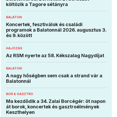
költözik a Tagore sétányra
BALATON
Koncertek, fesztiválok és családi
programok a Balatonnál 2026. augusztus 3.
és 9. között
HAJÓZÁS
Az RSM nyerte az 58. Kékszalag Nagydíjat
BALATON
A nagy hőségben sem csak a strand vár a
Balatonnál
BOR & GASZTRO
Ma kezdődik a 34. Zalai Borcégér: öt napon
át borok, koncertek és gasztroélmények
Keszthelyen