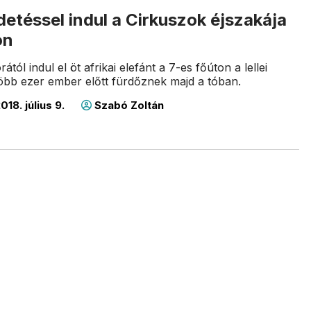
detéssel indul a Cirkuszok éjszakája
on
tól indul el öt afrikai elefánt a 7-es főúton a lellei
több ezer ember előtt fürdőznek majd a tóban.
018. július 9.
Szabó Zoltán