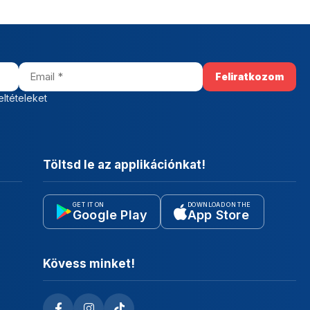
eltételeket
Töltsd le az applikációnkat!
GET IT ON
DOWNLOAD ON THE
Google Play
App Store
Kövess minket!