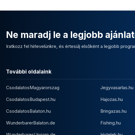
Ne maradj le a legjobb ajánlat
Iratkozz fel hírlevelünkre, és értesülj elsőként a legjobb program
További oldalaink
CsodalatosMagyarorszag
Jegyvasarlas.hu
CsodalatosBudapest.hu
Hajozas.hu
CsodalatosBalaton.hu
Bringazas.hu
WunderbarerBalaton.de
Fishing.hu
WunderbaresUngarn.de
Hotelek.hu