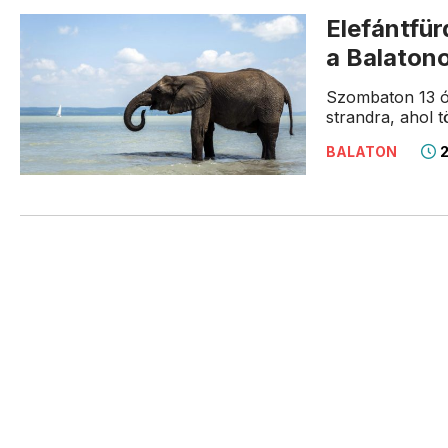
Elefántfür
a Balaton
Szombaton 13 órá
strandra, ahol 
2
BALATON