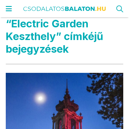
“Electric Garden
Keszthely” címkéjű
bejegyzések