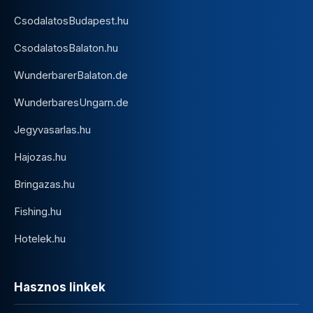
CsodalatosBudapest.hu
CsodalatosBalaton.hu
WunderbarerBalaton.de
WunderbaresUngarn.de
Jegyvasarlas.hu
Hajozas.hu
Bringazas.hu
Fishing.hu
Hotelek.hu
Hasznos linkek