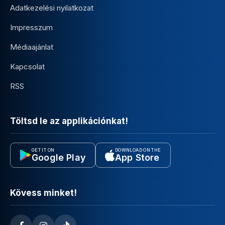
Adatkezelési nyilatkozat
Impresszum
Médiaajánlat
Kapcsolat
RSS
Töltsd le az applikációnkat!
GET IT ON
DOWNLOAD ON THE
Google Play
App Store
Kövess minket!