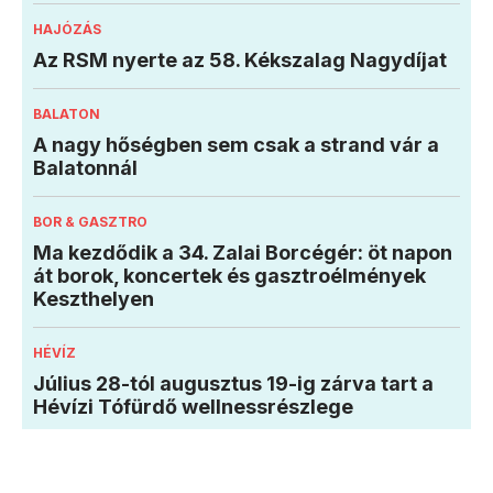
HAJÓZÁS
Az RSM nyerte az 58. Kékszalag Nagydíjat
BALATON
A nagy hőségben sem csak a strand vár a
Balatonnál
BOR & GASZTRO
Ma kezdődik a 34. Zalai Borcégér: öt napon
át borok, koncertek és gasztroélmények
Keszthelyen
HÉVÍZ
Július 28-tól augusztus 19-ig zárva tart a
Hévízi Tófürdő wellnessrészlege