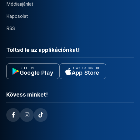
Médiaajánlat
Kapcsolat
RSS
Töltsd le az applikációnkat!
GET IT ON
DOWNLOAD ON THE
Google Play
App Store
Kövess minket!