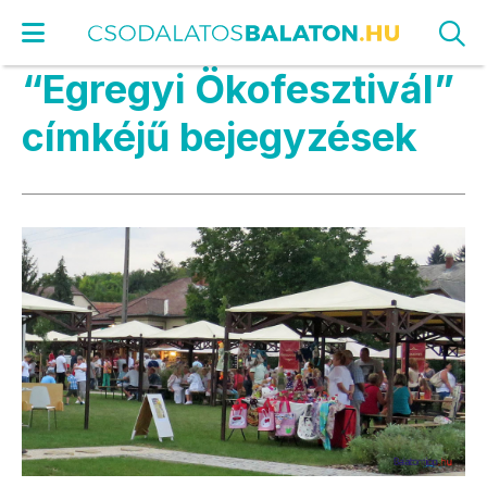
“Egregyi Ökofesztivál”
címkéjű bejegyzések