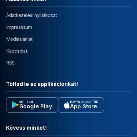
Adatkezelési nyilatkozat
Impresszum
Médiaajánlat
Kapcsolat
RSS
Töltsd le az applikációnkat!
GET IT ON
DOWNLOAD ON THE
Google Play
App Store
Kövess minket!