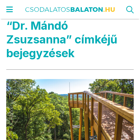
“Dr. Mándó
Zsuzsanna” címkéjű
bejegyzések