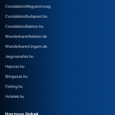
CsodalatosMagyarorszag
CsodalatosBudapest.hu
CsodalatosBalaton.hu
WunderbarerBalaton.de
WunderbaresUngarn.de
Jegyvasarlas.hu
Hajozas.hu
Bringazas.hu
Fishing.hu
Hotelek.hu
Hasznos linkek