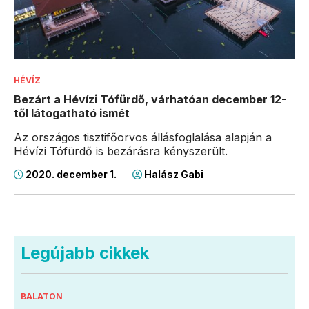
HÉVÍZ
Bezárt a Hévízi Tófürdő, várhatóan december 12-
től látogatható ismét
Az országos tisztifőorvos állásfoglalása alapján a
Hévízi Tófürdő is bezárásra kényszerült.
2020. december 1.
Halász Gabi
Legújabb cikkek
BALATON