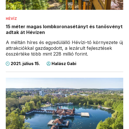
HÉVÍZ
15 méter magas lombkoronasétányt és tanösvényt
adtak át Hévízen
A méltán híres és egyedülálló Hévízi-tó környezete új
attrakciókkal gazdagodott, a lezárult fejlesztések
összértéke több mint 228 millió forint.
2021. július 15.
Halász Gabi