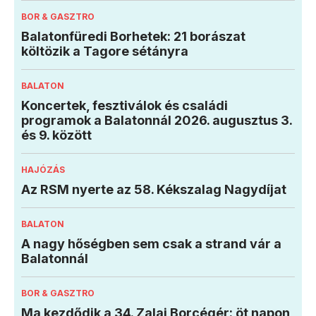
BOR & GASZTRO
Balatonfüredi Borhetek: 21 borászat
költözik a Tagore sétányra
BALATON
Koncertek, fesztiválok és családi
programok a Balatonnál 2026. augusztus 3.
és 9. között
HAJÓZÁS
Az RSM nyerte az 58. Kékszalag Nagydíjat
BALATON
A nagy hőségben sem csak a strand vár a
Balatonnál
BOR & GASZTRO
Ma kezdődik a 34. Zalai Borcégér: öt napon