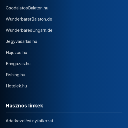
CsodalatosBalaton.hu
WunderbarerBalaton.de
WunderbaresUngarn.de
Jegyvasarlas.hu
Hajozas.hu
Bringazas.hu
Fishing.hu
Hotelek.hu
Hasznos linkek
Adatkezelési nyilatkozat