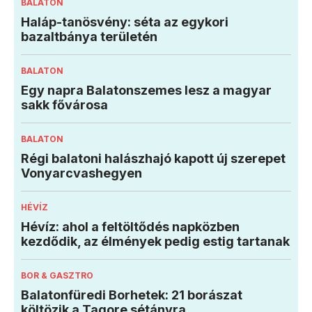
BALATON
Haláp-tanösvény: séta az egykori
bazaltbánya területén
BALATON
Egy napra Balatonszemes lesz a magyar
sakk fővárosa
BALATON
Régi balatoni halászhajó kapott új szerepet
Vonyarcvashegyen
HÉVÍZ
Hévíz: ahol a feltöltődés napközben
kezdődik, az élmények pedig estig tartanak
BOR & GASZTRO
Balatonfüredi Borhetek: 21 borászat
költözik a Tagore sétányra