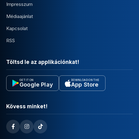
Impresszum
Médiaajánlat
Kapcsolat
RSS
Töltsd le az applikációnkat!
GET IT ON
DOWNLOAD ON THE
Google Play
App Store
Kövess minket!