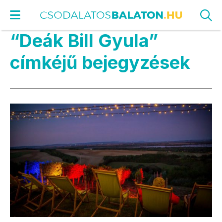
“Deák Bill Gyula”
címkéjű bejegyzések