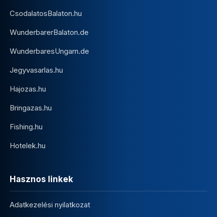
CsodalatosBalaton.hu
WunderbarerBalaton.de
WunderbaresUngarn.de
Jegyvasarlas.hu
Hajozas.hu
Bringazas.hu
Fishing.hu
Hotelek.hu
Hasznos linkek
Adatkezelési nyilatkozat