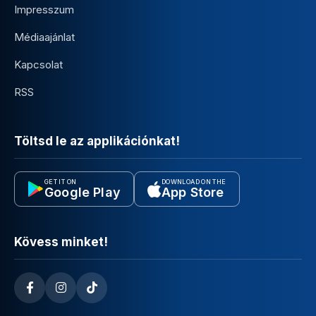
Impresszum
Médiaajánlat
Kapcsolat
RSS
Töltsd le az applikációnkat!
GET IT ON
DOWNLOAD ON THE
Google Play
App Store
Kövess minket!