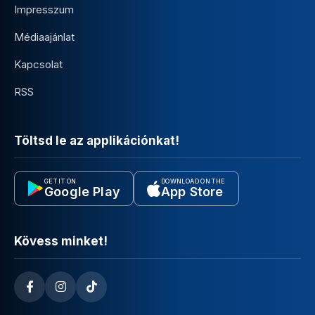
Impresszum
Médiaajánlat
Kapcsolat
RSS
Töltsd le az applikációnkat!
GET IT ON
DOWNLOAD ON THE
Google Play
App Store
Kövess minket!