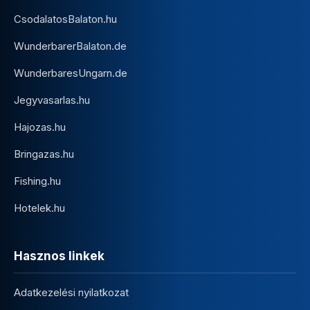
CsodalatosBalaton.hu
WunderbarerBalaton.de
WunderbaresUngarn.de
Jegyvasarlas.hu
Hajozas.hu
Bringazas.hu
Fishing.hu
Hotelek.hu
Hasznos linkek
Adatkezelési nyilatkozat