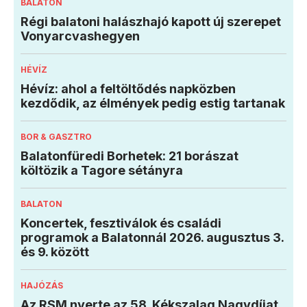
BALATON
Régi balatoni halászhajó kapott új szerepet
Vonyarcvashegyen
HÉVÍZ
Hévíz: ahol a feltöltődés napközben
kezdődik, az élmények pedig estig tartanak
BOR & GASZTRO
Balatonfüredi Borhetek: 21 borászat
költözik a Tagore sétányra
BALATON
Koncertek, fesztiválok és családi
programok a Balatonnál 2026. augusztus 3.
és 9. között
HAJÓZÁS
Az RSM nyerte az 58. Kékszalag Nagydíjat