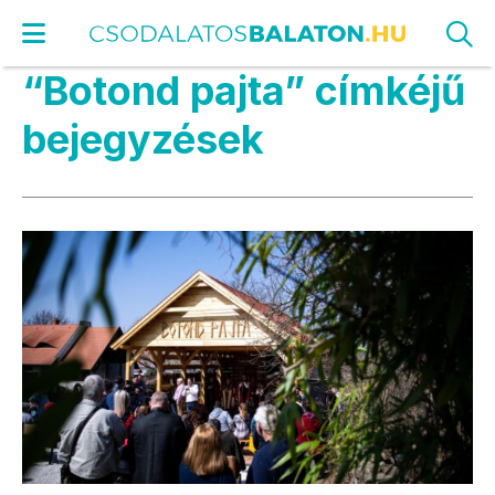
“Botond pajta” címkéjű
bejegyzések