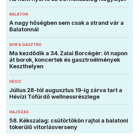
BALATON
A nagy hőségben sem csak a strand vár a
Balatonnál
BOR & GASZTRO
Ma kezdődik a 34. Zalai Borcégér: öt napon
át borok, koncertek és gasztroélmények
Keszthelyen
HÉVÍZ
Július 28-tól augusztus 19-ig zárva tart a
Hévízi Tófürdő wellnessrészlege
HAJÓZÁS
58. Kékszalag: csütörtökön rajtol a balatoni
tókerülő vitorlásverseny