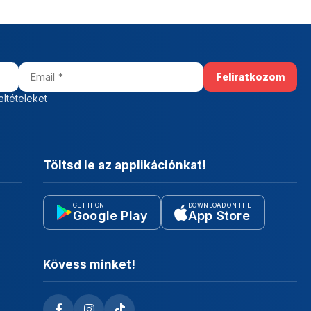
eltételeket
Töltsd le az applikációnkat!
GET IT ON
DOWNLOAD ON THE
Google Play
App Store
Kövess minket!