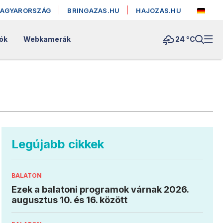
MAGYARORSZÁG
BRINGAZAS.HU
HAJOZAS.HU
lók
Webkamerák
24 °
C
Legújabb cikkek
BALATON
Ezek a balatoni programok várnak 2026.
augusztus 10. és 16. között