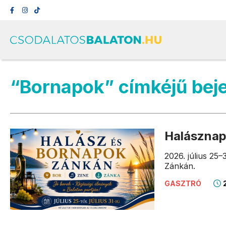
“Bornapok” címkéjű bej
Halásznap
2026. július 25
Zánkán.
2
GASZTRÓ