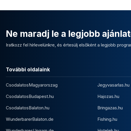
Ne maradj le a legjobb ajánlat
Iratkozz fel hírlevelünkre, és értesülj elsőként a legjobb program
További oldalaink
CsodalatosMagyarorszag
Jegyvasarlas.hu
CsodalatosBudapest.hu
Hajozas.hu
CsodalatosBalaton.hu
Bringazas.hu
WunderbarerBalaton.de
Fishing.hu
WunderbaresUngarn.de
Hotelek.hu