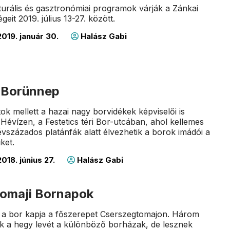
lturális és gasztronómiai programok várják a Zánkai
it 2019. július 13-27. között.
019. január 30.
Halász Gabi
i Borünnep
ok mellett a hazai nagy borvidékek képviselői is
évízen, a Festetics téri Bor-utcában, ahol kellemes
vszázados platánfák alatt élvezhetik a borok imádói a
ket.
018. június 27.
Halász Gabi
omaji Bornapok
ig a bor kapja a főszerepet Cserszegtomajon. Három
ák a hegy levét a különböző borházak, de lesznek