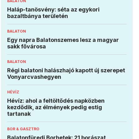
BALATON
Haláp-tanösvény: séta az egykori
bazaltbánya területén
BALATON
Egy napra Balatonszemes lesz a magyar
sakk fővárosa
BALATON
Régi balatoni halászhajó kapott új szerepet
Vonyarcvashegyen
HÉVÍZ
Hévíz: ahol a feltöltődés napközben
kezdődik, az élmények pedig estig
tartanak
BOR & GASZTRO
Balatonfüredi Borhetek: 21 borászat