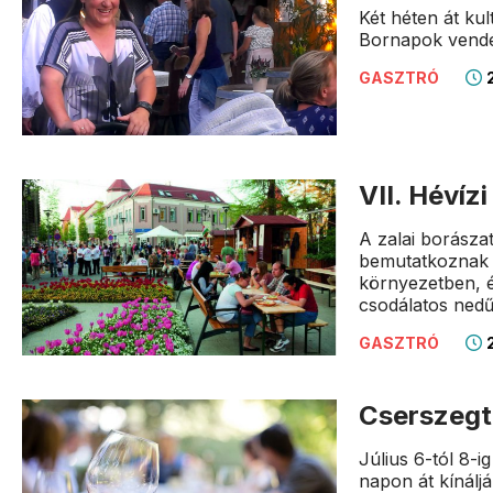
Két héten át ku
Bornapok vendége
2
GASZTRÓ
VII. Hévíz
A zalai borászat
bemutatkoznak H
környezetben, é
csodálatos nedű
2
GASZTRÓ
Cserszegt
Július 6-tól 8-
napon át kínálj