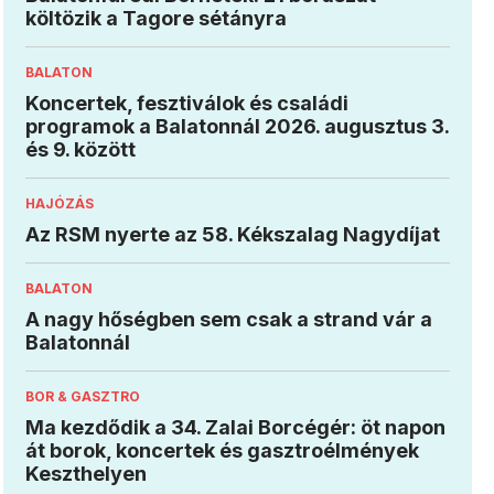
költözik a Tagore sétányra
BALATON
Koncertek, fesztiválok és családi
programok a Balatonnál 2026. augusztus 3.
és 9. között
HAJÓZÁS
Az RSM nyerte az 58. Kékszalag Nagydíjat
BALATON
A nagy hőségben sem csak a strand vár a
Balatonnál
BOR & GASZTRO
Ma kezdődik a 34. Zalai Borcégér: öt napon
át borok, koncertek és gasztroélmények
Keszthelyen