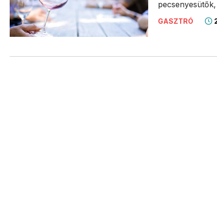
pecsenyesütők, 
2
GASZTRÓ