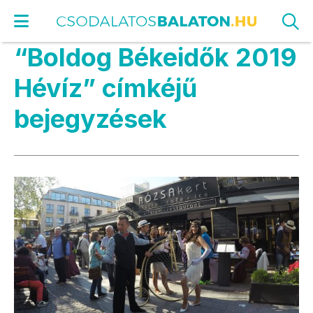
“Boldog Békeidők 2019
Hévíz” címkéjű
bejegyzések