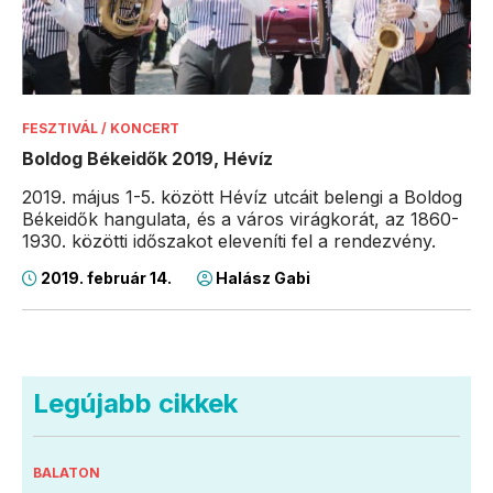
FESZTIVÁL / KONCERT
Boldog Békeidők 2019, Hévíz
2019. május 1-5. között Hévíz utcáit belengi a Boldog
Békeidők hangulata, és a város virágkorát, az 1860-
1930. közötti időszakot eleveníti fel a rendezvény.
2019. február 14.
Halász Gabi
Legújabb cikkek
BALATON