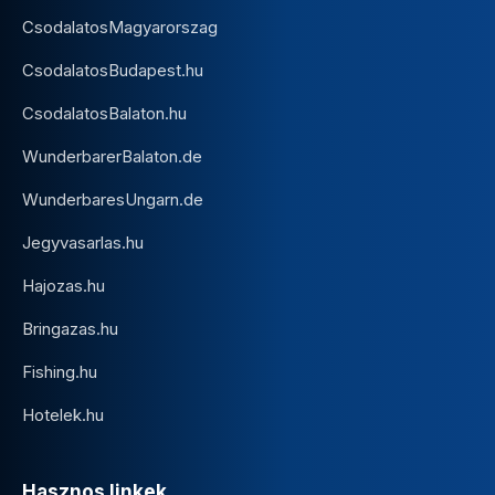
CsodalatosMagyarorszag
CsodalatosBudapest.hu
CsodalatosBalaton.hu
WunderbarerBalaton.de
WunderbaresUngarn.de
Jegyvasarlas.hu
Hajozas.hu
Bringazas.hu
Fishing.hu
Hotelek.hu
Hasznos linkek