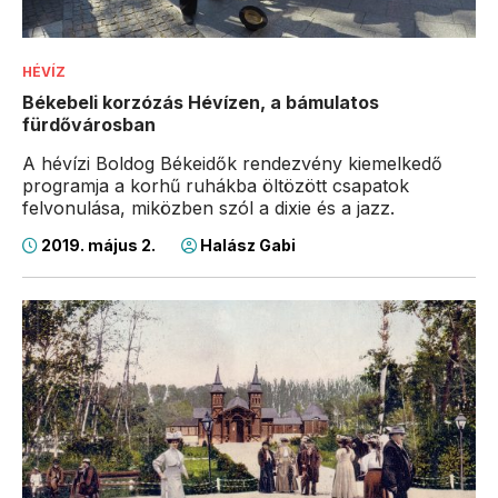
HÉVÍZ
Békebeli korzózás Hévízen, a bámulatos
fürdővárosban
A hévízi Boldog Békeidők rendezvény kiemelkedő
programja a korhű ruhákba öltözött csapatok
felvonulása, miközben szól a dixie és a jazz.
2019. május 2.
Halász Gabi