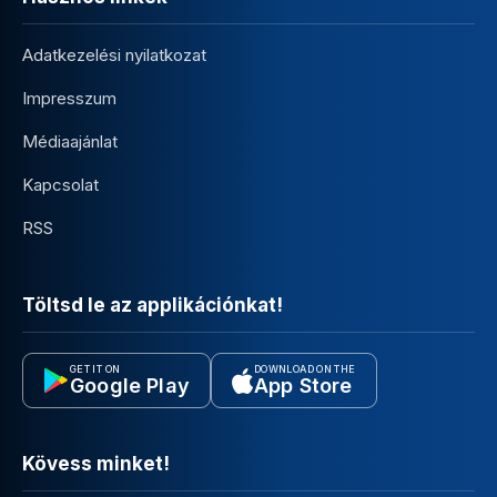
Adatkezelési nyilatkozat
Impresszum
Médiaajánlat
Kapcsolat
RSS
Töltsd le az applikációnkat!
GET IT ON
DOWNLOAD ON THE
Google Play
App Store
Kövess minket!