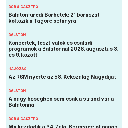
BOR & GASZTRO
Balatonfüredi Borhetek: 21 borászat
költözik a Tagore sétányra
BALATON
Koncertek, fesztiválok és családi
programok a Balatonnál 2026. augusztus 3.
és 9. között
HAJÓZÁS
Az RSM nyerte az 58. Kékszalag Nagydíjat
BALATON
A nagy hőségben sem csak a strand vár a
Balatonnál
BOR & GASZTRO
Ma kezdődik a 34. Zalai Borcégér: öt napon