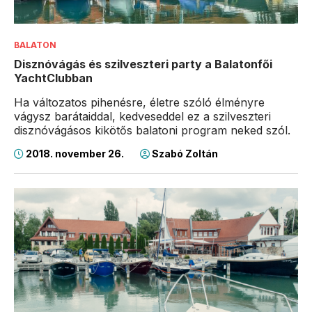
BALATON
Disznóvágás és szilveszteri party a Balatonfői
YachtClubban
Ha változatos pihenésre, életre szóló élményre
vágysz barátaiddal, kedveseddel ez a szilveszteri
disznóvágásos kikötős balatoni program neked szól.
2018. november 26.
Szabó Zoltán