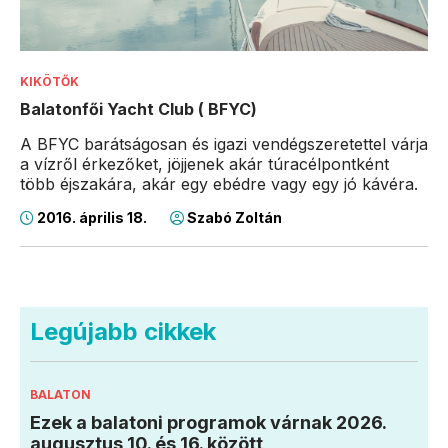
KIKÖTŐK
Balatonfői Yacht Club ( BFYC)
A BFYC barátságosan és igazi vendégszeretettel várja
a vízről érkezőket, jöjjenek akár túracélpontként
több éjszakára, akár egy ebédre vagy egy jó kávéra.
2016. április 18.
Szabó Zoltán
Legújabb cikkek
BALATON
Ezek a balatoni programok várnak 2026.
augusztus 10. és 16. között