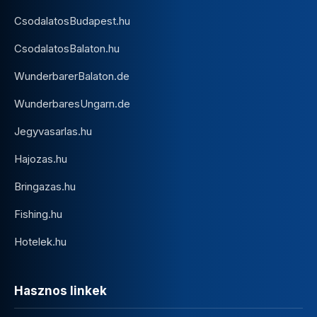
CsodalatosBudapest.hu
CsodalatosBalaton.hu
WunderbarerBalaton.de
WunderbaresUngarn.de
Jegyvasarlas.hu
Hajozas.hu
Bringazas.hu
Fishing.hu
Hotelek.hu
Hasznos linkek