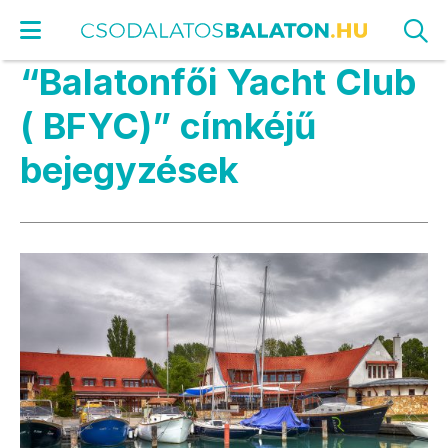
“Balatonfői Yacht Club
( BFYC)” címkéjű
bejegyzések