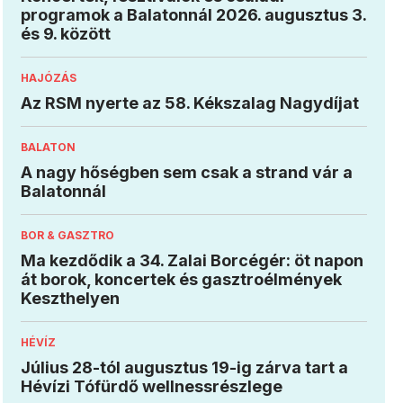
programok a Balatonnál 2026. augusztus 3.
és 9. között
HAJÓZÁS
Az RSM nyerte az 58. Kékszalag Nagydíjat
BALATON
A nagy hőségben sem csak a strand vár a
Balatonnál
BOR & GASZTRO
Ma kezdődik a 34. Zalai Borcégér: öt napon
át borok, koncertek és gasztroélmények
Keszthelyen
HÉVÍZ
Július 28-tól augusztus 19-ig zárva tart a
Hévízi Tófürdő wellnessrészlege