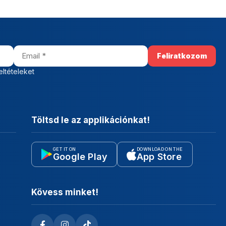
eltételeket
Töltsd le az applikációnkat!
GET IT ON
DOWNLOAD ON THE
Google Play
App Store
Kövess minket!