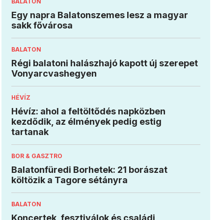
BALATON
Egy napra Balatonszemes lesz a magyar
sakk fővárosa
BALATON
Régi balatoni halászhajó kapott új szerepet
Vonyarcvashegyen
HÉVÍZ
Hévíz: ahol a feltöltődés napközben
kezdődik, az élmények pedig estig
tartanak
BOR & GASZTRO
Balatonfüredi Borhetek: 21 borászat
költözik a Tagore sétányra
BALATON
Koncertek, fesztiválok és családi