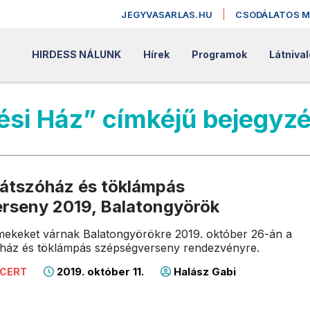
JEGYVASARLAS.HU
CSODÁLATOS 
HIRDESS NÁLUNK
Hírek
Programok
Látniva
ési Ház” címkéjű bejegyz
játszóház és töklámpás
rseny 2019, Balatongyörök
ekeket várnak Balatongyörökre 2019. október 26-án a
óház és töklámpás szépségverseny rendezvényre.
2019. október 11.
Halász Gabi
NCERT