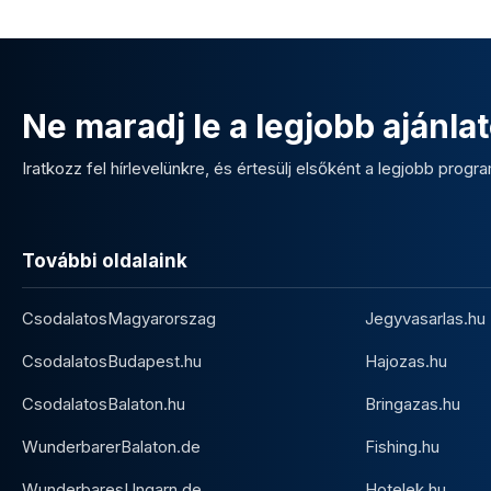
Ne maradj le a legjobb ajánlat
Iratkozz fel hírlevelünkre, és értesülj elsőként a legjobb program
További oldalaink
CsodalatosMagyarorszag
Jegyvasarlas.hu
CsodalatosBudapest.hu
Hajozas.hu
CsodalatosBalaton.hu
Bringazas.hu
WunderbarerBalaton.de
Fishing.hu
WunderbaresUngarn.de
Hotelek.hu