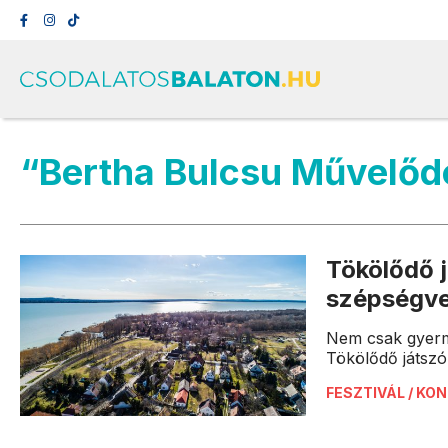
“Bertha Bulcsu Művelőd
Tökölődő 
szépségve
Nem csak gyerm
Tökölődő játsz
FESZTIVÁL / KO