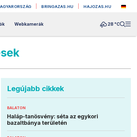
MAGYARORSZÁG
BRINGAZAS.HU
HAJOZAS.HU
lók
Webkamerák
28 °
C
ések
Legújabb cikkek
BALATON
Haláp-tanösvény: séta az egykori
bazaltbánya területén