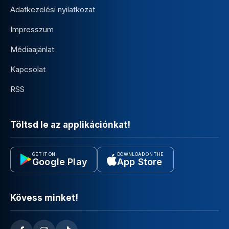
Adatkezelési nyilatkozat
Impresszum
Médiaajánlat
Kapcsolat
RSS
Töltsd le az applikációnkat!
GET IT ON
DOWNLOAD ON THE
Google Play
App Store
Kövess minket!