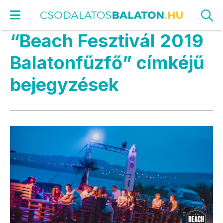
“Beach Fesztivál 2019
Balatonfűzfő” címkéjű
bejegyzések