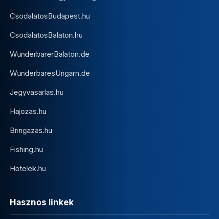
CsodalatosBudapest.hu
CsodalatosBalaton.hu
WunderbarerBalaton.de
WunderbaresUngarn.de
Jegyvasarlas.hu
Hajozas.hu
Bringazas.hu
Fishing.hu
Hotelek.hu
Hasznos linkek