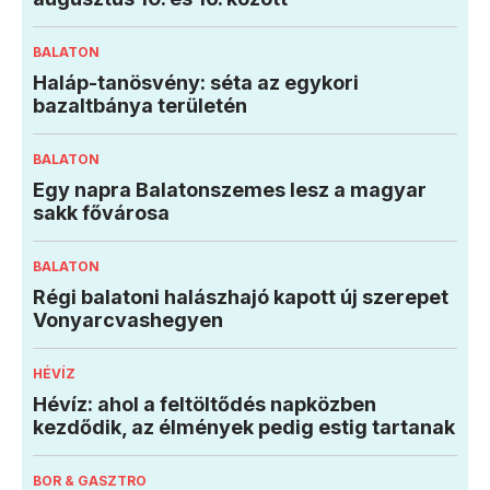
BALATON
Haláp-tanösvény: séta az egykori
bazaltbánya területén
BALATON
Egy napra Balatonszemes lesz a magyar
sakk fővárosa
BALATON
Régi balatoni halászhajó kapott új szerepet
Vonyarcvashegyen
HÉVÍZ
Hévíz: ahol a feltöltődés napközben
kezdődik, az élmények pedig estig tartanak
BOR & GASZTRO