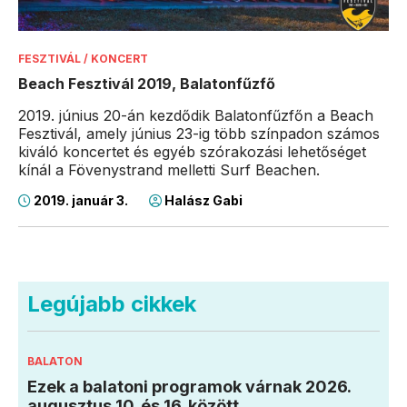
FESZTIVÁL / KONCERT
Beach Fesztivál 2019, Balatonfűzfő
2019. június 20-án kezdődik Balatonfűzfőn a Beach
Fesztivál, amely június 23-ig több színpadon számos
kiváló koncertet és egyéb szórakozási lehetőséget
kínál a Fövenystrand melletti Surf Beachen.
2019. január 3.
Halász Gabi
Legújabb cikkek
BALATON
Ezek a balatoni programok várnak 2026.
augusztus 10. és 16. között