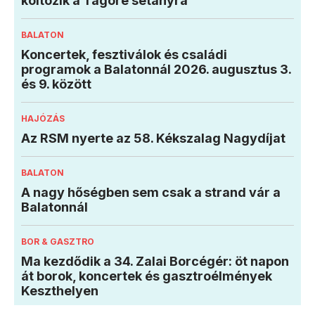
költözik a Tagore sétányra
BALATON
Koncertek, fesztiválok és családi
programok a Balatonnál 2026. augusztus 3.
és 9. között
HAJÓZÁS
Az RSM nyerte az 58. Kékszalag Nagydíjat
BALATON
A nagy hőségben sem csak a strand vár a
Balatonnál
BOR & GASZTRO
Ma kezdődik a 34. Zalai Borcégér: öt napon
át borok, koncertek és gasztroélmények
Keszthelyen