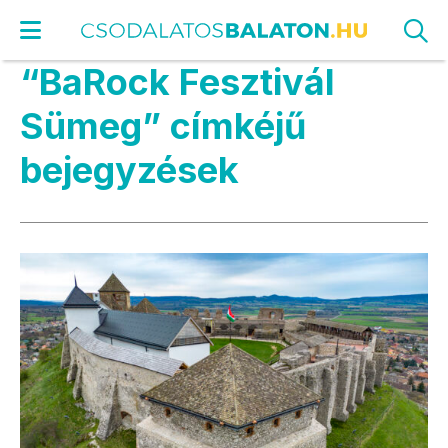
“BaRock Fesztivál
Sümeg” címkéjű
bejegyzések