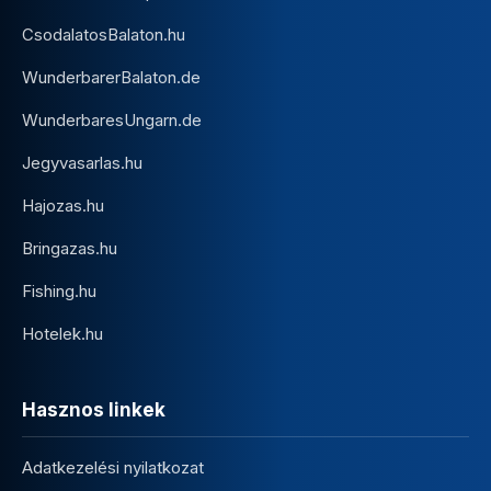
CsodalatosBalaton.hu
WunderbarerBalaton.de
WunderbaresUngarn.de
Jegyvasarlas.hu
Hajozas.hu
Bringazas.hu
Fishing.hu
Hotelek.hu
Hasznos linkek
Adatkezelési nyilatkozat