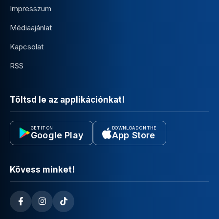
Impresszum
Médiaajánlat
Kapcsolat
RSS
Töltsd le az applikációnkat!
GET IT ON
DOWNLOAD ON THE
Google Play
App Store
Kövess minket!