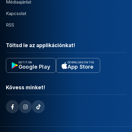
Médiaajánlat
Kapcsolat
RSS
Töltsd le az applikációnkat!
GET IT ON
DOWNLOAD ON THE
Google Play
App Store
Kövess minket!