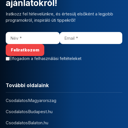
ajánlatokról!
Iratkozz fel hírlevelünkre, és értesülj elsőként a legjobb
programokról, inspiráló úti tippekről!
Elfogadom a felhasználási feltételeket
További oldalaink
CsodalatosMagyarorszag
CsodalatosBudapest.hu
CsodalatosBalaton.hu