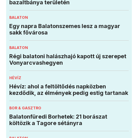
bazaltbánya területén
BALATON
Egy napra Balatonszemes lesz a magyar
sakk fővárosa
BALATON
Régi balatoni halászhajó kapott új szerepet
Vonyarcvashegyen
HÉVÍZ
Hévíz: ahol a feltöltődés napközben
kezdődik, az élmények pedig estig tartanak
BOR & GASZTRO
Balatonfüredi Borhetek: 21 borászat
költözik a Tagore sétányra