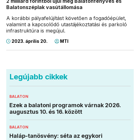
2 milliárd forintból újul meg Balatonfenyves és
Balatonszéplak vasútállomása
A korábbi pályafelújítást követően a fogadóépület,
valamint a kapcsolódó utastájékoztatási és parkoló
infrastruktúra is megújul.
2023. április 20.
MTI
Legújabb cikkek
BALATON
Ezek a balatoni programok várnak 2026.
augusztus 10. és 16. között
BALATON
Haláp-tanösvény: séta az egykori