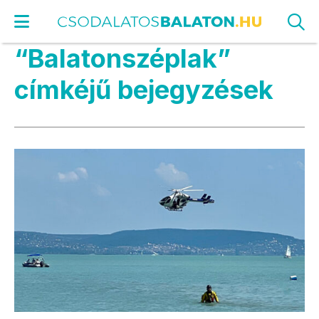
“Balatonszéplak”
címkéjű bejegyzések