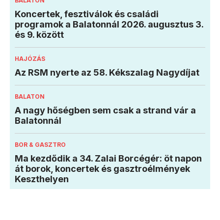
BALATON
Koncertek, fesztiválok és családi
programok a Balatonnál 2026. augusztus 3.
és 9. között
HAJÓZÁS
Az RSM nyerte az 58. Kékszalag Nagydíjat
BALATON
A nagy hőségben sem csak a strand vár a
Balatonnál
BOR & GASZTRO
Ma kezdődik a 34. Zalai Borcégér: öt napon
át borok, koncertek és gasztroélmények
Keszthelyen