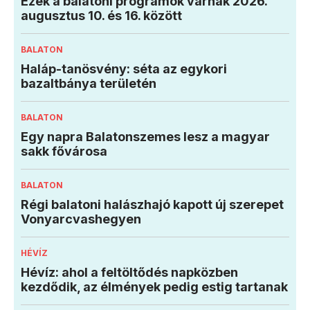
Ezek a balatoni programok várnak 2026.
augusztus 10. és 16. között
BALATON
Haláp-tanösvény: séta az egykori
bazaltbánya területén
BALATON
Egy napra Balatonszemes lesz a magyar
sakk fővárosa
BALATON
Régi balatoni halászhajó kapott új szerepet
Vonyarcvashegyen
HÉVÍZ
Hévíz: ahol a feltöltődés napközben
kezdődik, az élmények pedig estig tartanak