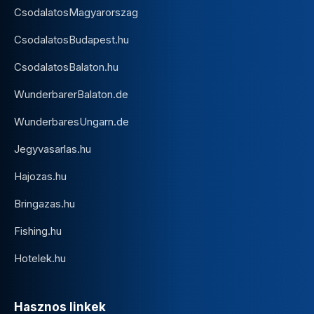
CsodalatosMagyarorszag
CsodalatosBudapest.hu
CsodalatosBalaton.hu
WunderbarerBalaton.de
WunderbaresUngarn.de
Jegyvasarlas.hu
Hajozas.hu
Bringazas.hu
Fishing.hu
Hotelek.hu
Hasznos linkek