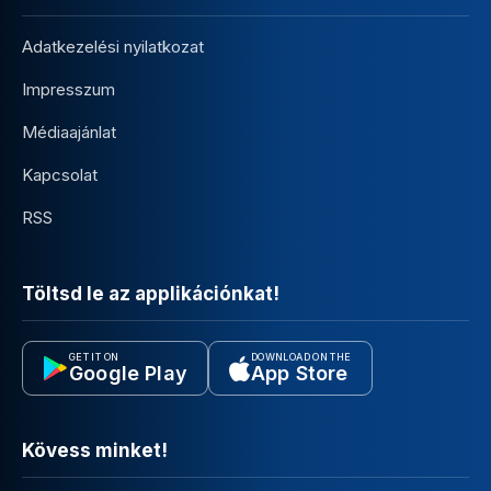
Adatkezelési nyilatkozat
Impresszum
Médiaajánlat
Kapcsolat
RSS
Töltsd le az applikációnkat!
GET IT ON
DOWNLOAD ON THE
Google Play
App Store
Kövess minket!