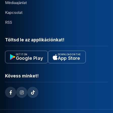
Médiaajánlat
Kapcsolat
RSS
Töltsd le az applikációnkat!
GET IT ON
DOWNLOAD ON THE
Google Play
App Store
Kövess minket!