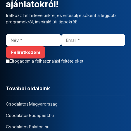
ajánlatokról!
Iratkozz fel hírlevelünkre, és értesülj elsőként a legjobb
programokról, inspiráló úti tippekről!
Elfogadom a felhasználási feltételeket
További oldalaink
CsodalatosMagyarorszag
CsodalatosBudapest.hu
CsodalatosBalaton.hu