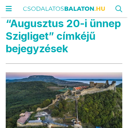
“Augusztus 20-i ünnep
Szigliget” címkéjű
bejegyzések