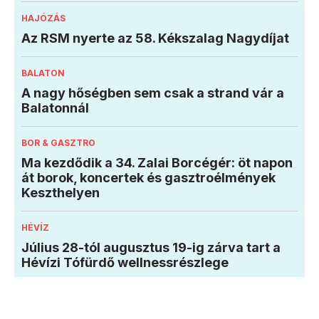
HAJÓZÁS
Az RSM nyerte az 58. Kékszalag Nagydíjat
BALATON
A nagy hőségben sem csak a strand vár a
Balatonnál
BOR & GASZTRO
Ma kezdődik a 34. Zalai Borcégér: öt napon
át borok, koncertek és gasztroélmények
Keszthelyen
HÉVÍZ
Július 28-tól augusztus 19-ig zárva tart a
Hévízi Tófürdő wellnessrészlege