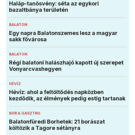
Haláp-tanösvény: séta az egykori
bazaltbánya területén
BALATON
Egy napra Balatonszemes lesz a magyar
sakk fővárosa
BALATON
Régi balatoni halászhajó kapott új szerepet
Vonyarcvashegyen
HÉVÍZ
Hévíz: ahol a feltöltődés napközben
kezdődik, az élmények pedig estig tartanak
BOR & GASZTRO
Balatonfüredi Borhetek: 21 borászat
költözik a Tagore sétányra