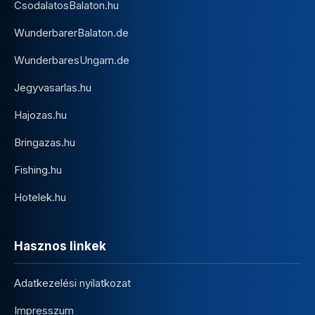
CsodalatosBalaton.hu
WunderbarerBalaton.de
WunderbaresUngarn.de
Jegyvasarlas.hu
Hajozas.hu
Bringazas.hu
Fishing.hu
Hotelek.hu
Hasznos linkek
Adatkezelési nyilatkozat
Impresszum