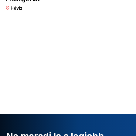
Hévíz
Ne maradj le a legjobb