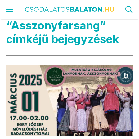
“Asszonyfarsang”
címkéjű bejegyzések