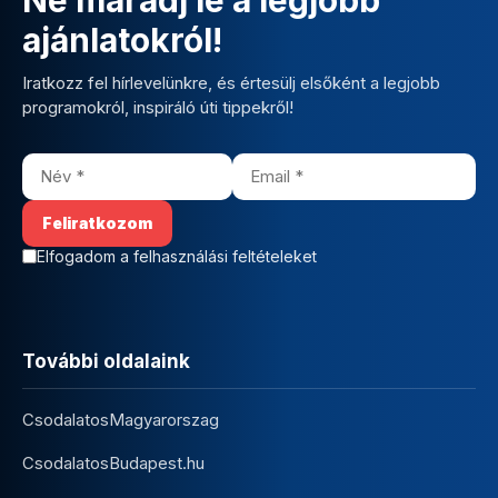
ajánlatokról!
Iratkozz fel hírlevelünkre, és értesülj elsőként a legjobb
programokról, inspiráló úti tippekről!
Elfogadom a felhasználási feltételeket
További oldalaink
CsodalatosMagyarorszag
CsodalatosBudapest.hu