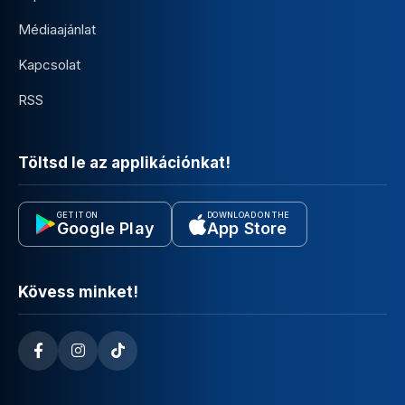
Médiaajánlat
Kapcsolat
RSS
Töltsd le az applikációnkat!
GET IT ON
DOWNLOAD ON THE
Google Play
App Store
Kövess minket!