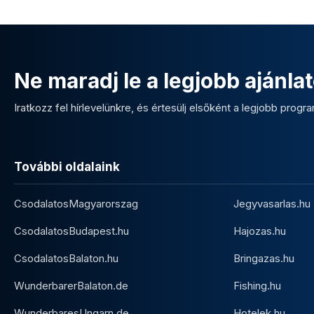
Ne maradj le a legjobb ajánlat
Iratkozz fel hírlevelünkre, és értesülj elsőként a legjobb program
További oldalaink
CsodalatosMagyarorszag
Jegyvasarlas.hu
CsodalatosBudapest.hu
Hajozas.hu
CsodalatosBalaton.hu
Bringazas.hu
WunderbarerBalaton.de
Fishing.hu
WunderbaresUngarn.de
Hotelek.hu