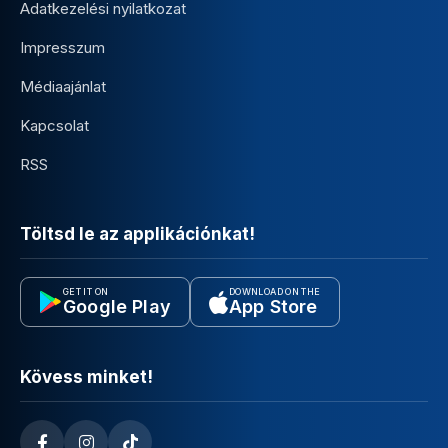
Adatkezelési nyilatkozat
Impresszum
Médiaajánlat
Kapcsolat
RSS
Töltsd le az applikációnkat!
GET IT ON
DOWNLOAD ON THE
Google Play
App Store
Kövess minket!