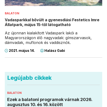
BALATON
Vadasparkkal bővült a gyenesdiási Festetics Imre
Állatpark, május 15-től látogatható
Az újonnan kialakított Vadaspark lakói a
Magyarországon élő nagyvadak: gímszarvasok,
dámvadak, muflonok és vaddisznók.
2021. május 14.
Halász Gabi
Legújabb cikkek
BALATON
Ezek a balatoni programok várnak 2026.
augusztus 10. és 16. között