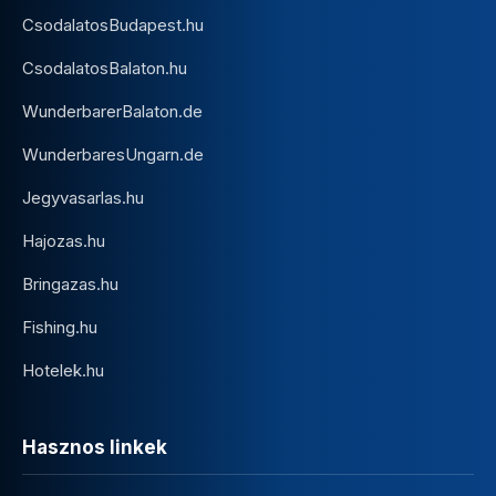
CsodalatosBudapest.hu
CsodalatosBalaton.hu
WunderbarerBalaton.de
WunderbaresUngarn.de
Jegyvasarlas.hu
Hajozas.hu
Bringazas.hu
Fishing.hu
Hotelek.hu
Hasznos linkek