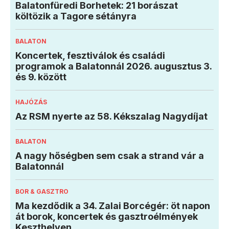
Balatonfüredi Borhetek: 21 borászat
költözik a Tagore sétányra
BALATON
Koncertek, fesztiválok és családi
programok a Balatonnál 2026. augusztus 3.
és 9. között
HAJÓZÁS
Az RSM nyerte az 58. Kékszalag Nagydíjat
BALATON
A nagy hőségben sem csak a strand vár a
Balatonnál
BOR & GASZTRO
Ma kezdődik a 34. Zalai Borcégér: öt napon
át borok, koncertek és gasztroélmények
Keszthelyen