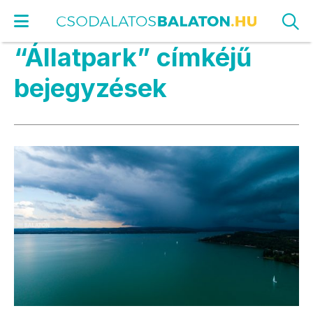
“Állatpark” címkéjű
bejegyzések