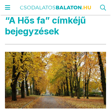
“A Hős fa” címkéjű
bejegyzések