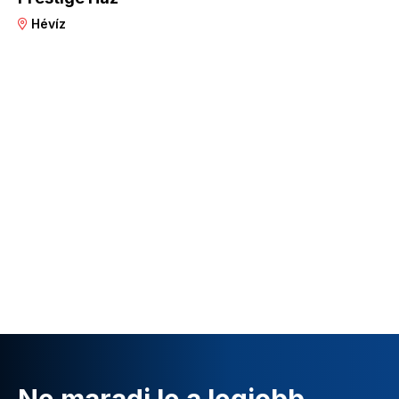
Hévíz
Ne maradj le a legjobb