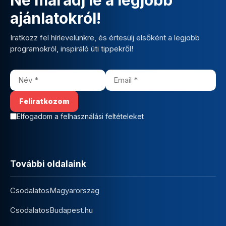
ajánlatokról!
Iratkozz fel hírlevelünkre, és értesülj elsőként a legjobb
programokról, inspiráló úti tippekről!
Elfogadom a felhasználási feltételeket
További oldalaink
CsodalatosMagyarorszag
CsodalatosBudapest.hu