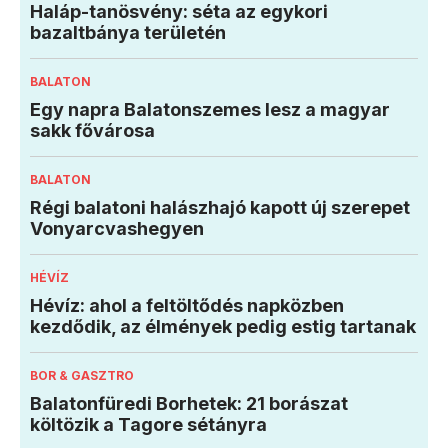
Haláp-tanösvény: séta az egykori
bazaltbánya területén
BALATON
Egy napra Balatonszemes lesz a magyar
sakk fővárosa
BALATON
Régi balatoni halászhajó kapott új szerepet
Vonyarcvashegyen
HÉVÍZ
Hévíz: ahol a feltöltődés napközben
kezdődik, az élmények pedig estig tartanak
BOR & GASZTRO
Balatonfüredi Borhetek: 21 borászat
költözik a Tagore sétányra