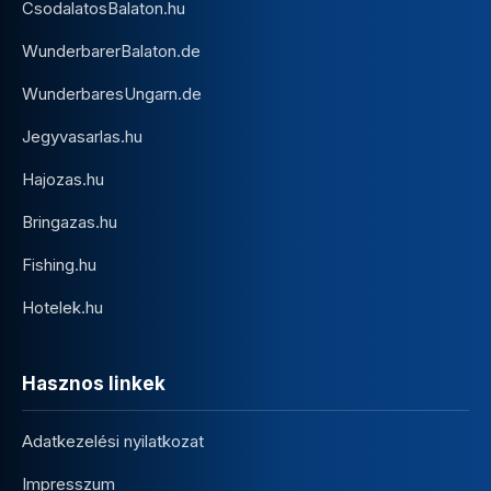
CsodalatosBalaton.hu
WunderbarerBalaton.de
WunderbaresUngarn.de
Jegyvasarlas.hu
Hajozas.hu
Bringazas.hu
Fishing.hu
Hotelek.hu
Hasznos linkek
Adatkezelési nyilatkozat
Impresszum