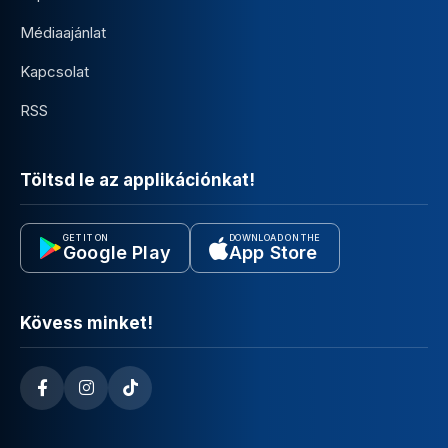
Médiaajánlat
Kapcsolat
RSS
Töltsd le az applikációnkat!
GET IT ON
DOWNLOAD ON THE
Google Play
App Store
Kövess minket!