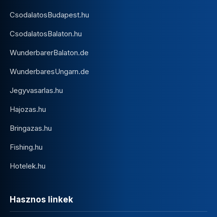
CsodalatosBudapest.hu
CsodalatosBalaton.hu
WunderbarerBalaton.de
WunderbaresUngarn.de
Jegyvasarlas.hu
Hajozas.hu
Bringazas.hu
Fishing.hu
Hotelek.hu
Hasznos linkek