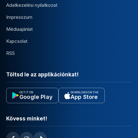
Adatkezelési nyilatkozat
Impresszum
Médiaajánlat
Kapcsolat
RSS
Töltsd le az applikációnkat!
GET IT ON
DOWNLOAD ON THE
Google Play
App Store
Kövess minket!