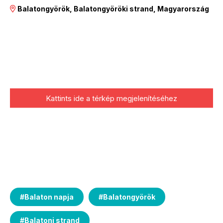
Balatongyörök, Balatongyöröki strand, Magyarország
Kattints ide a térkép megjelenítéséhez
#
Balaton napja
#
Balatongyörök
#
Balatoni strand