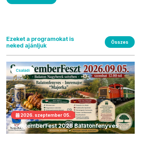
Ezeket a programokat is
Összes
neked ajánljuk
Családi
2026. szeptember 05.
SzeptemberFest 2026 Balatonfenyves