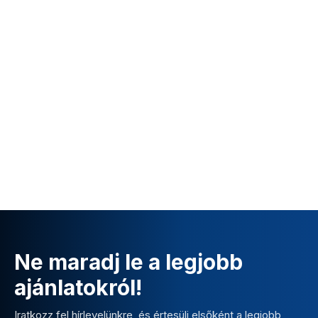
Ne maradj le a legjobb
ajánlatokról!
Iratkozz fel hírlevelünkre, és értesülj elsőként a legjobb