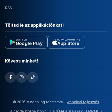
RSS
Töltsd le az applikációnkat!
GET IT ON
DOWNLOAD ON THE
Google Play
App Store
Kövess minket!
© 2026 Minden jog fenntartva. |
weboldal fejlesztés
A csodalatosbalaton.hu KIADÓJA A
MAGYAR TURIZMUS