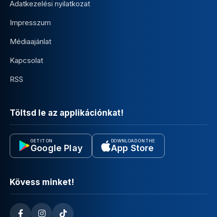
Adatkezelési nyilatkozat
Impresszum
Médiaajánlat
Kapcsolat
RSS
Töltsd le az applikációnkat!
GET IT ON
DOWNLOAD ON THE
Google Play
App Store
Kövess minket!