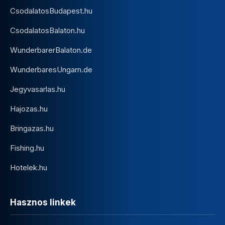
CsodalatosBudapest.hu
CsodalatosBalaton.hu
WunderbarerBalaton.de
WunderbaresUngarn.de
Jegyvasarlas.hu
Hajozas.hu
Bringazas.hu
Fishing.hu
Hotelek.hu
Hasznos linkek