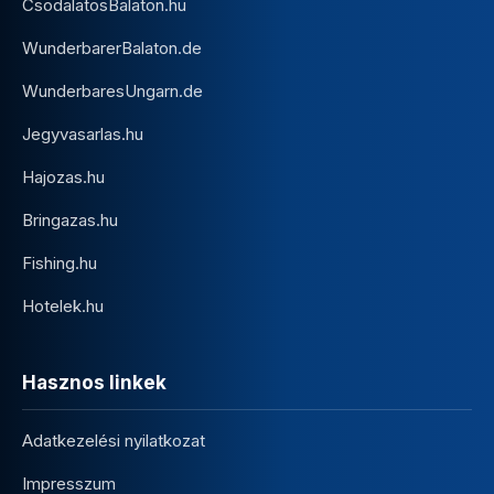
CsodalatosBalaton.hu
WunderbarerBalaton.de
WunderbaresUngarn.de
Jegyvasarlas.hu
Hajozas.hu
Bringazas.hu
Fishing.hu
Hotelek.hu
Hasznos linkek
Adatkezelési nyilatkozat
Impresszum