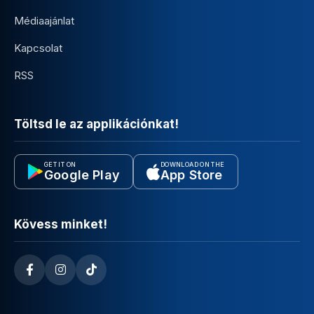
Médiaajánlat
Kapcsolat
RSS
Töltsd le az applikációnkat!
GET IT ON
DOWNLOAD ON THE
Google Play
App Store
Kövess minket!