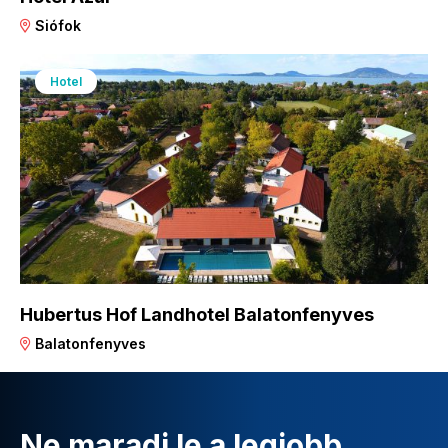
Siófok
Hotel
Hubertus Hof Landhotel Balatonfenyves
Balatonfenyves
Ne maradj le a legjobb