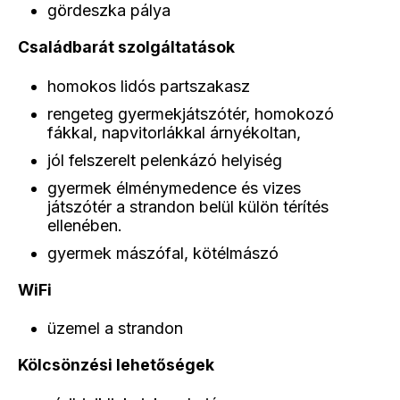
gördeszka pálya
Családbarát szolgáltatások
homokos lidós partszakasz
rengeteg gyermekjátszótér, homokozó
fákkal, napvitorlákkal árnyékoltan,
jól felszerelt pelenkázó helyiség
gyermek élménymedence és vizes
játszótér a strandon belül külön térítés
ellenében.
gyermek mászófal, kötélmászó
WiFi
üzemel a strandon
Kölcsönzési lehetőségek