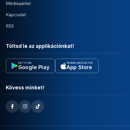
Médiaajánlat
Kapcsolat
RSS
Töltsd le az applikációnkat!
GET IT ON
DOWNLOAD ON THE
Google Play
App Store
Kövess minket!