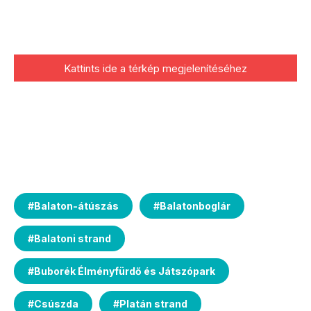
Kattints ide a térkép megjelenítéséhez
#
Balaton-átúszás
#
Balatonboglár
#
Balatoni strand
#
Buborék Élményfürdő és Játszópark
#
Csúszda
#
Platán strand