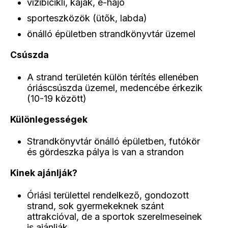
vízibicikli, kajak, e-hajó
sporteszközök (ütők, labda)
önálló épületben strandkönyvtár üzemel
Csúszda
A strand területén külön térítés ellenében
óriáscsúszda üzemel, medencébe érkezik
(10-19 között)
Különlegességek
Strandkönyvtár önálló épületben, futókör
és gördeszka pálya is van a strandon
Kinek ajánlják?
Óriási területtel rendelkező, gondozott
strand, sok gyermekeknek szánt
attrakcióval, de a sportok szerelmeseinek
is ajánlják.