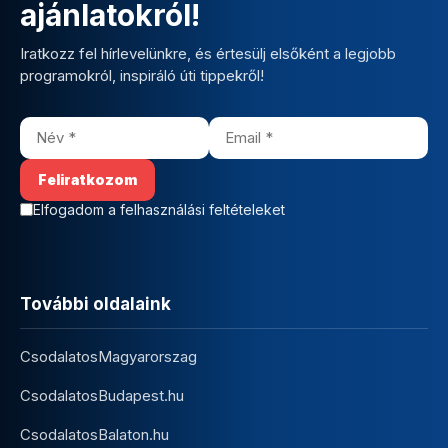
ajánlatokról!
Iratkozz fel hírlevelünkre, és értesülj elsőként a legjobb
programokról, inspiráló úti tippekről!
Elfogadom a felhasználási feltételeket
További oldalaink
CsodalatosMagyarorszag
CsodalatosBudapest.hu
CsodalatosBalaton.hu