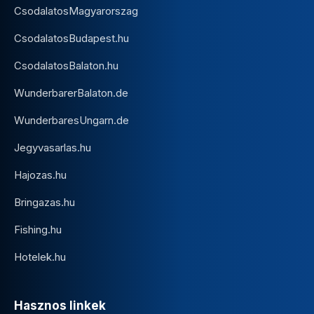
CsodalatosMagyarorszag
CsodalatosBudapest.hu
CsodalatosBalaton.hu
WunderbarerBalaton.de
WunderbaresUngarn.de
Jegyvasarlas.hu
Hajozas.hu
Bringazas.hu
Fishing.hu
Hotelek.hu
Hasznos linkek