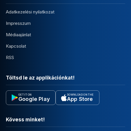
Adatkezelési nyilatkozat
Impresszum
Médiaajánlat
Kapcsolat
RSS
Töltsd le az applikációnkat!
GET IT ON
DOWNLOAD ON THE
Google Play
App Store
Kövess minket!