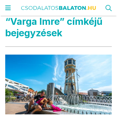
“Varga Imre” címkéjű
bejegyzések