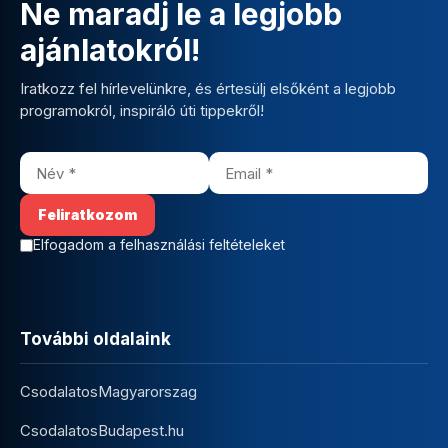
Ne maradj le a legjobb
ajánlatokról!
Iratkozz fel hírlevelünkre, és értesülj elsőként a legjobb
programokról, inspiráló úti tippekről!
Elfogadom a felhasználási feltételeket
További oldalaink
CsodalatosMagyarorszag
CsodalatosBudapest.hu