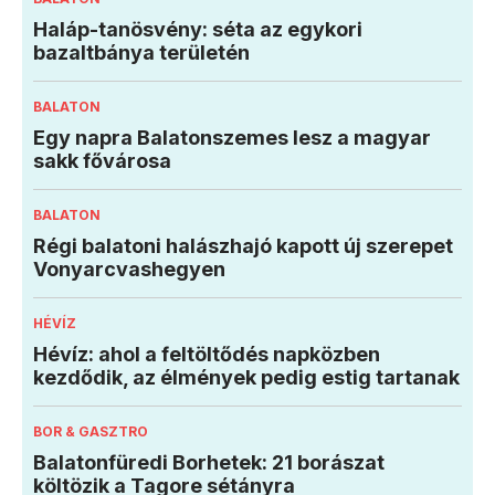
Haláp-tanösvény: séta az egykori
bazaltbánya területén
BALATON
Egy napra Balatonszemes lesz a magyar
sakk fővárosa
BALATON
Régi balatoni halászhajó kapott új szerepet
Vonyarcvashegyen
HÉVÍZ
Hévíz: ahol a feltöltődés napközben
kezdődik, az élmények pedig estig tartanak
BOR & GASZTRO
Balatonfüredi Borhetek: 21 borászat
költözik a Tagore sétányra