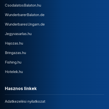
CsodalatosBalaton.hu
WunderbarerBalaton.de
WunderbaresUngarn.de
Jegyvasarlas.hu
Hajozas.hu
Bringazas.hu
Fishing.hu
Hotelek.hu
Hasznos linkek
Adatkezelési nyilatkozat