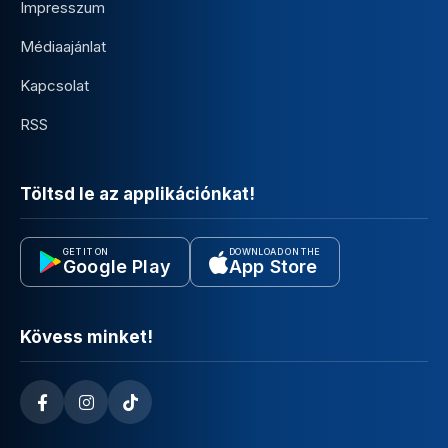
Impresszum
Médiaajánlat
Kapcsolat
RSS
Töltsd le az applikációnkat!
GET IT ON
DOWNLOAD ON THE
Google Play
App Store
Kövess minket!