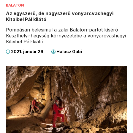
BALATON
Az egyszerű, de nagyszerű vonyarcvashegyi
Kitaibel Pál kilátó
Pompásan belesimul a zalai Balaton-partot kísérő
Keszthelyi-hegység környezetébe a vonyarcvashegyi
Kitaibel Pál-kiátó.
2021. január 26.
Halász Gabi