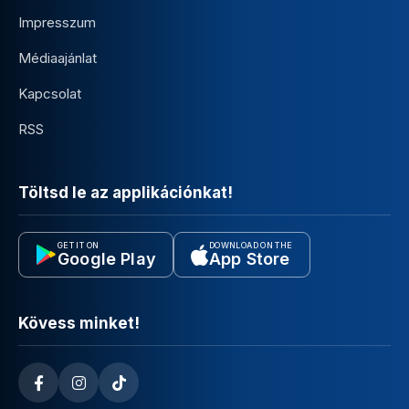
Impresszum
Médiaajánlat
Kapcsolat
RSS
Töltsd le az applikációnkat!
GET IT ON
DOWNLOAD ON THE
Google Play
App Store
Kövess minket!