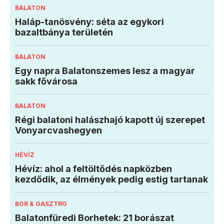
BALATON
Haláp-tanösvény: séta az egykori
bazaltbánya területén
BALATON
Egy napra Balatonszemes lesz a magyar
sakk fővárosa
BALATON
Régi balatoni halászhajó kapott új szerepet
Vonyarcvashegyen
HÉVÍZ
Hévíz: ahol a feltöltődés napközben
kezdődik, az élmények pedig estig tartanak
BOR & GASZTRO
Balatonfüredi Borhetek: 21 borászat