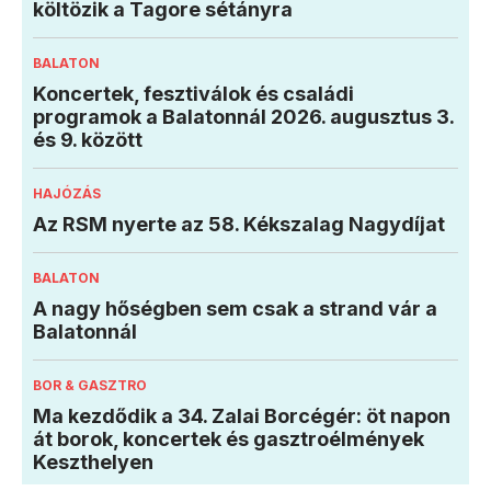
költözik a Tagore sétányra
BALATON
Koncertek, fesztiválok és családi
programok a Balatonnál 2026. augusztus 3.
és 9. között
HAJÓZÁS
Az RSM nyerte az 58. Kékszalag Nagydíjat
BALATON
A nagy hőségben sem csak a strand vár a
Balatonnál
BOR & GASZTRO
Ma kezdődik a 34. Zalai Borcégér: öt napon
át borok, koncertek és gasztroélmények
Keszthelyen