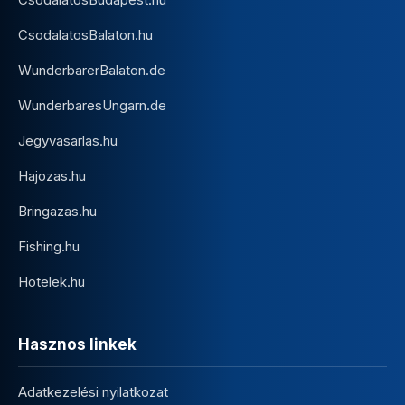
CsodalatosBalaton.hu
WunderbarerBalaton.de
WunderbaresUngarn.de
Jegyvasarlas.hu
Hajozas.hu
Bringazas.hu
Fishing.hu
Hotelek.hu
Hasznos linkek
Adatkezelési nyilatkozat