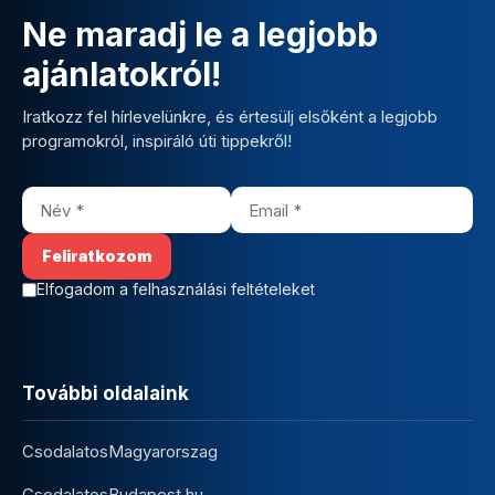
Ne maradj le a legjobb
ajánlatokról!
Iratkozz fel hírlevelünkre, és értesülj elsőként a legjobb
programokról, inspiráló úti tippekről!
Elfogadom a felhasználási feltételeket
További oldalaink
CsodalatosMagyarorszag
CsodalatosBudapest.hu