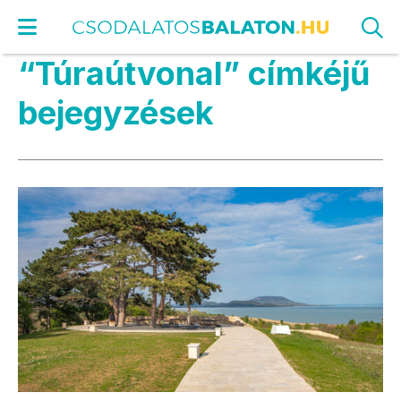
“Túraútvonal” címkéjű
bejegyzések