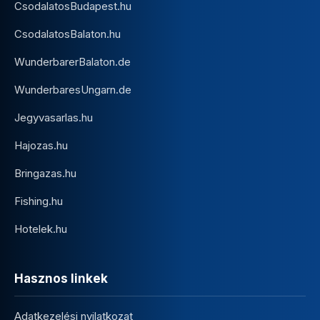
CsodalatosBudapest.hu
CsodalatosBalaton.hu
WunderbarerBalaton.de
WunderbaresUngarn.de
Jegyvasarlas.hu
Hajozas.hu
Bringazas.hu
Fishing.hu
Hotelek.hu
Hasznos linkek
Adatkezelési nyilatkozat