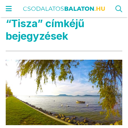
“Tisza” címkéjű
bejegyzések