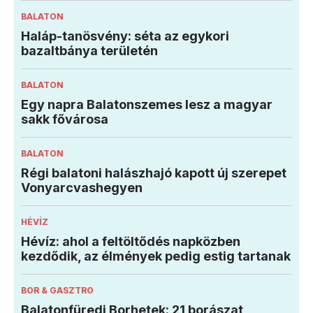
BALATON
Haláp-tanösvény: séta az egykori
bazaltbánya területén
BALATON
Egy napra Balatonszemes lesz a magyar
sakk fővárosa
BALATON
Régi balatoni halászhajó kapott új szerepet
Vonyarcvashegyen
HÉVÍZ
Hévíz: ahol a feltöltődés napközben
kezdődik, az élmények pedig estig tartanak
BOR & GASZTRO
Balatonfüredi Borhetek: 21 borászat