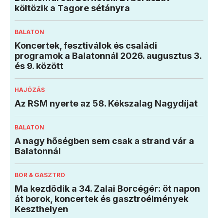
költözik a Tagore sétányra
BALATON
Koncertek, fesztiválok és családi
programok a Balatonnál 2026. augusztus 3.
és 9. között
HAJÓZÁS
Az RSM nyerte az 58. Kékszalag Nagydíjat
BALATON
A nagy hőségben sem csak a strand vár a
Balatonnál
BOR & GASZTRO
Ma kezdődik a 34. Zalai Borcégér: öt napon
át borok, koncertek és gasztroélmények
Keszthelyen