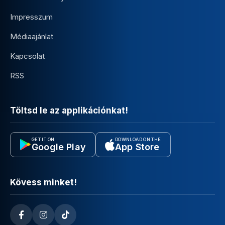
Impresszum
Médiaajánlat
Kapcsolat
RSS
Töltsd le az applikációnkat!
GET IT ON
DOWNLOAD ON THE
Google Play
App Store
Kövess minket!