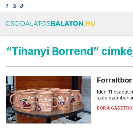
“Tihanyi Borrend” címké
Forraltbo
Idén 11 csapat n
szép számban jö
BOR & GASZTRO