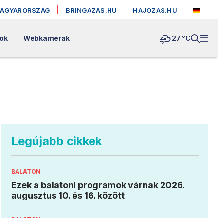
MAGYARORSZÁG
BRINGAZAS.HU
HAJOZAS.HU
lók
Webkamerák
27 °
C
Legújabb cikkek
BALATON
Ezek a balatoni programok várnak 2026.
augusztus 10. és 16. között