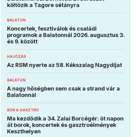
költözik a Tagore sétányra
BALATON
Koncertek, fesztiválok és családi
programok a Balatonnál 2026. augusztus 3.
és 9. között
HAJÓZÁS
Az RSM nyerte az 58. Kékszalag Nagydíjat
BALATON
A nagy hőségben sem csak a strand vár a
Balatonnál
BOR & GASZTRO
Ma kezdődik a 34. Zalai Borcégér: öt napon
át borok, koncertek és gasztroélmények
Keszthelyen