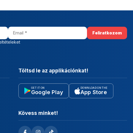
eltételeket
Töltsd le az applikációnkat!
GET IT ON
DOWNLOAD ON THE
Google Play
App Store
Kövess minket!