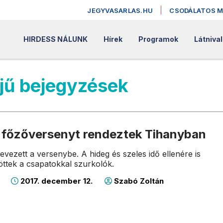
JEGYVASARLAS.HU
CSODÁLATOS 
HIRDESS NÁLUNK
Hírek
Programok
Látniva
jű bejegyzések
r főzőversenyt rendeztek Tihanyban
evezett a versenybe. A hideg és szeles idő ellenére is
ttek a csapatokkal szurkolók.
2017. december 12.
Szabó Zoltán