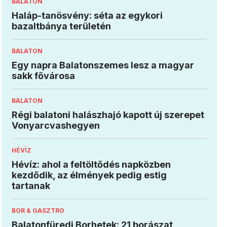
BALATON
Haláp-tanösvény: séta az egykori
bazaltbánya területén
BALATON
Egy napra Balatonszemes lesz a magyar
sakk fővárosa
BALATON
Régi balatoni halászhajó kapott új szerepet
Vonyarcvashegyen
HÉVÍZ
Hévíz: ahol a feltöltődés napközben
kezdődik, az élmények pedig estig
tartanak
BOR & GASZTRO
Balatonfüredi Borhetek: 21 borászat