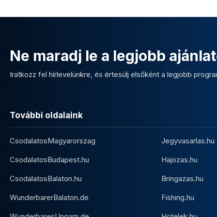
Ne maradj le a legjobb ajánlat
Iratkozz fel hírlevelünkre, és értesülj elsőként a legjobb program
További oldalaink
CsodalatosMagyarorszag
Jegyvasarlas.hu
CsodalatosBudapest.hu
Hajozas.hu
CsodalatosBalaton.hu
Bringazas.hu
WunderbarerBalaton.de
Fishing.hu
WunderbaresUngarn.de
Hotelek.hu