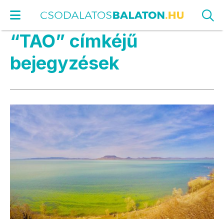
“TAO” címkéjű
bejegyzések