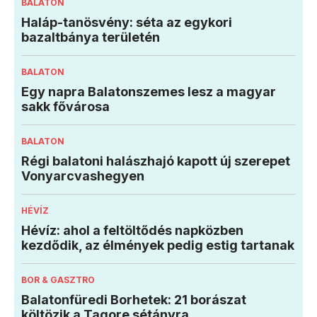
BALATON
Haláp-tanösvény: séta az egykori
bazaltbánya területén
BALATON
Egy napra Balatonszemes lesz a magyar
sakk fővárosa
BALATON
Régi balatoni halászhajó kapott új szerepet
Vonyarcvashegyen
HÉVÍZ
Hévíz: ahol a feltöltődés napközben
kezdődik, az élmények pedig estig tartanak
BOR & GASZTRO
Balatonfüredi Borhetek: 21 borászat
költözik a Tagore sétányra