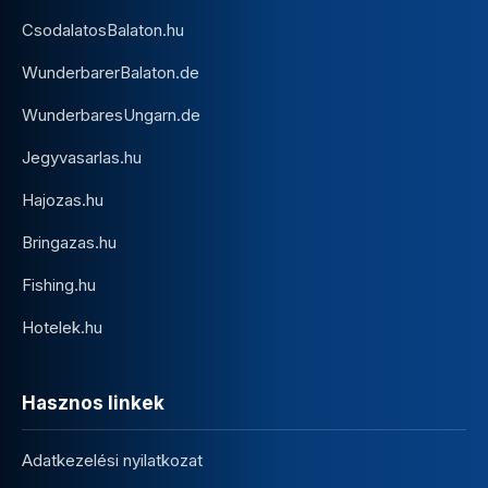
CsodalatosBalaton.hu
WunderbarerBalaton.de
WunderbaresUngarn.de
Jegyvasarlas.hu
Hajozas.hu
Bringazas.hu
Fishing.hu
Hotelek.hu
Hasznos linkek
Adatkezelési nyilatkozat