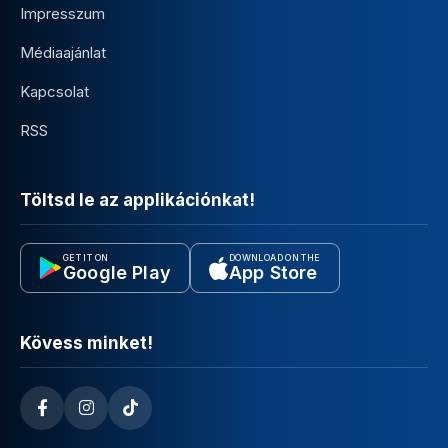
Impresszum
Médiaajánlat
Kapcsolat
RSS
Töltsd le az applikációnkat!
GET IT ON
DOWNLOAD ON THE
Google Play
App Store
Kövess minket!