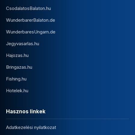
CsodalatosBalaton.hu
WunderbarerBalaton.de
WunderbaresUngarn.de
Jegyvasarlas.hu
Hajozas.hu
Bringazas.hu
Fishing.hu
Hotelek.hu
Hasznos linkek
Adatkezelési nyilatkozat