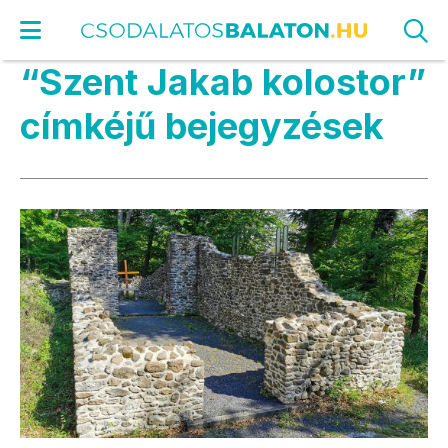
“Szent Jakab kolostor”
címkéjű bejegyzések