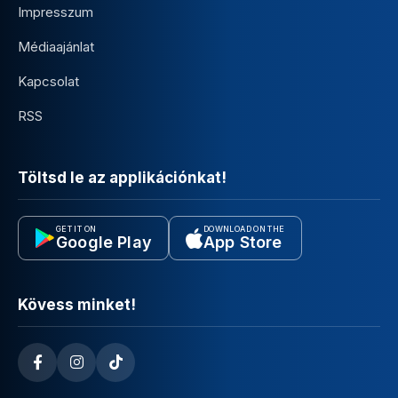
Impresszum
Médiaajánlat
Kapcsolat
RSS
Töltsd le az applikációnkat!
GET IT ON
DOWNLOAD ON THE
Google Play
App Store
Kövess minket!