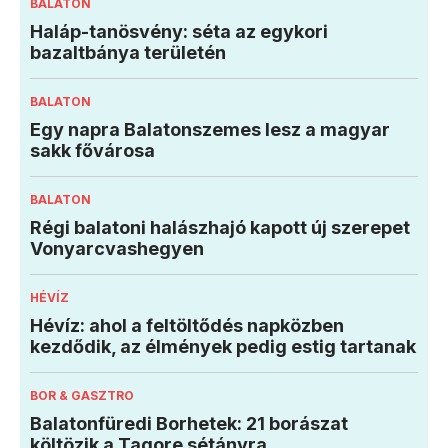
BALATON
Haláp-tanösvény: séta az egykori
bazaltbánya területén
BALATON
Egy napra Balatonszemes lesz a magyar
sakk fővárosa
BALATON
Régi balatoni halászhajó kapott új szerepet
Vonyarcvashegyen
HÉVÍZ
Hévíz: ahol a feltöltődés napközben
kezdődik, az élmények pedig estig tartanak
BOR & GASZTRO
Balatonfüredi Borhetek: 21 borászat
költözik a Tagore sétányra