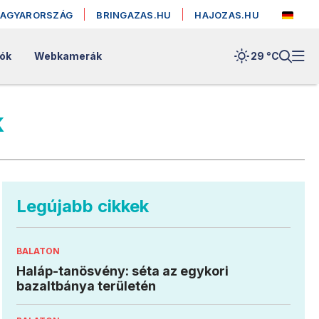
MAGYARORSZÁG
BRINGAZAS.HU
HAJOZAS.HU
lók
Webkamerák
29 °
C
k
Legújabb cikkek
BALATON
Haláp-tanösvény: séta az egykori
bazaltbánya területén