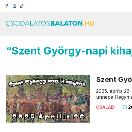
“Szent György-napi kiha
Szent Gy
2025. április 2
ünnepe Hegyma
20
CSALÁDI