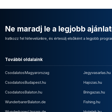
Ne maradj le a legjobb ajánlat
Iratkozz fel hírlevelünkre, és értesülj elsőként a legjobb program
További oldalaink
CsodalatosMagyarorszag
Jegyvasarlas.hu
CsodalatosBudapest.hu
Hajozas.hu
CsodalatosBalaton.hu
Bringazas.hu
WunderbarerBalaton.de
Fishing.hu
WunderbaresUngarn.de
Hotelek.hu