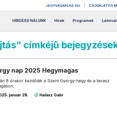
JEGYVASARLAS.HU
CSODÁLATOS 
HIRDESS NÁLUNK
Hírek
Programok
Látniva
jtás” címkéjű bejegyzése
örgy nap 2025 Hegymagas
6-án 8 órakor kezdődik a Szent György-hegy és a tavasz
gason.
25. január 28.
Halász Gabi