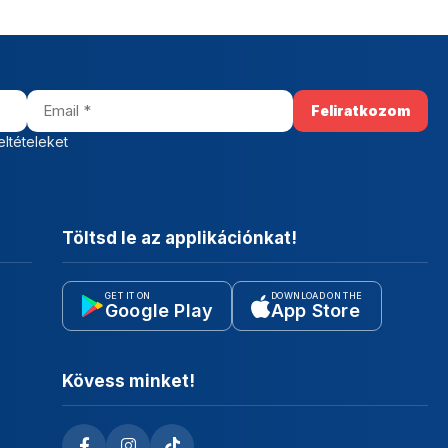
eltételeket
Töltsd le az applikációnkat!
GET IT ON
DOWNLOAD ON THE
Google Play
App Store
Kövess minket!