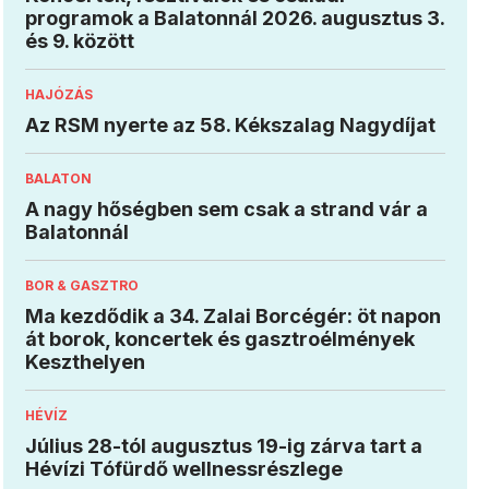
programok a Balatonnál 2026. augusztus 3.
és 9. között
HAJÓZÁS
Az RSM nyerte az 58. Kékszalag Nagydíjat
BALATON
A nagy hőségben sem csak a strand vár a
Balatonnál
BOR & GASZTRO
Ma kezdődik a 34. Zalai Borcégér: öt napon
át borok, koncertek és gasztroélmények
Keszthelyen
HÉVÍZ
Július 28-tól augusztus 19-ig zárva tart a
Hévízi Tófürdő wellnessrészlege