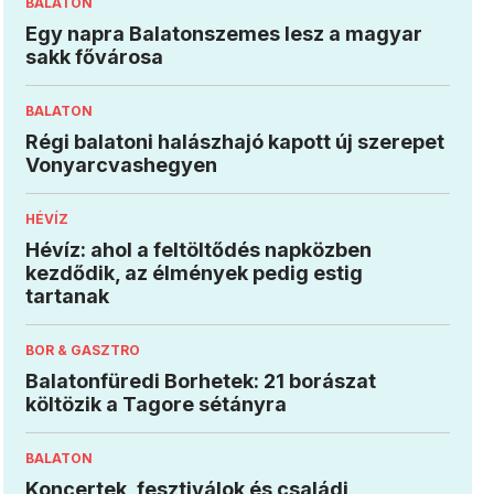
BALATON
Egy napra Balatonszemes lesz a magyar
sakk fővárosa
BALATON
Régi balatoni halászhajó kapott új szerepet
Vonyarcvashegyen
HÉVÍZ
Hévíz: ahol a feltöltődés napközben
kezdődik, az élmények pedig estig
tartanak
BOR & GASZTRO
Balatonfüredi Borhetek: 21 borászat
költözik a Tagore sétányra
BALATON
Koncertek, fesztiválok és családi