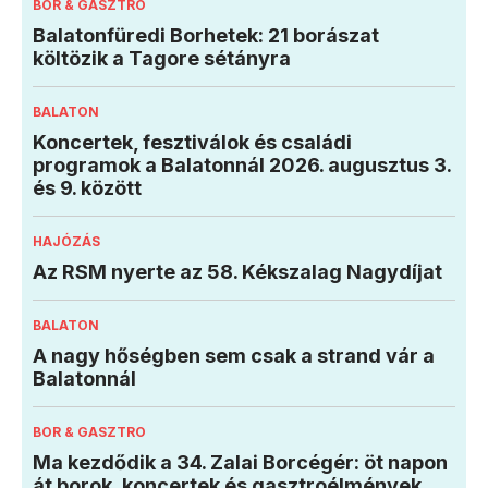
BOR & GASZTRO
Balatonfüredi Borhetek: 21 borászat
költözik a Tagore sétányra
BALATON
Koncertek, fesztiválok és családi
programok a Balatonnál 2026. augusztus 3.
és 9. között
HAJÓZÁS
Az RSM nyerte az 58. Kékszalag Nagydíjat
BALATON
A nagy hőségben sem csak a strand vár a
Balatonnál
BOR & GASZTRO
Ma kezdődik a 34. Zalai Borcégér: öt napon
át borok, koncertek és gasztroélmények