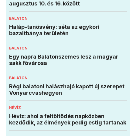
augusztus 10. és 16. között
BALATON
Haláp-tanösvény: séta az egykori
bazaltbánya területén
BALATON
Egy napra Balatonszemes lesz a magyar
sakk fővárosa
BALATON
Régi balatoni halászhajó kapott új szerepet
Vonyarcvashegyen
HÉVÍZ
Hévíz: ahol a feltöltődés napközben
kezdődik, az élmények pedig estig tartanak