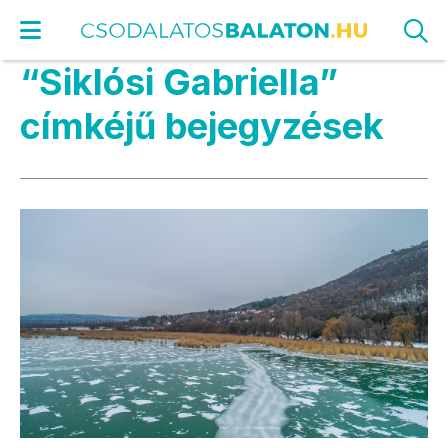
“Siklósi Gabriella”
címkéjű bejegyzések