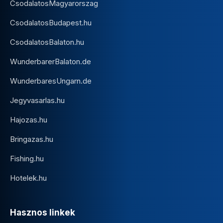
CsodalatosMagyarorszag
CsodalatosBudapest.hu
CsodalatosBalaton.hu
WunderbarerBalaton.de
WunderbaresUngarn.de
Jegyvasarlas.hu
Hajozas.hu
Bringazas.hu
Fishing.hu
Hotelek.hu
Hasznos linkek