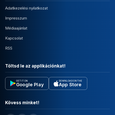
Adatkezelési nyilatkozat
Impresszum
Médiaajánlat
Kapcsolat
RSS
Töltsd le az applikációnkat!
GET IT ON
DOWNLOAD ON THE
Google Play
App Store
Kövess minket!