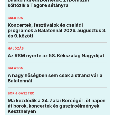
költözik a Tagore sétányra
BALATON
Koncertek, fesztiválok és családi
programok a Balatonnál 2026. augusztus 3.
és 9. között
HAJÓZÁS
Az RSM nyerte az 58. Kékszalag Nagydíjat
BALATON
A nagy hőségben sem csak a strand vár a
Balatonnál
BOR & GASZTRO
Ma kezdődik a 34. Zalai Borcégér: öt napon
át borok, koncertek és gasztroélmények
Keszthelyen