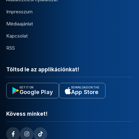
Impresszum
Médiaajánlat
Kapcsolat
RSS
Töltsd le az applikációnkat!
GET IT ON
DOWNLOAD ON THE
Google Play
App Store
Kövess minket!