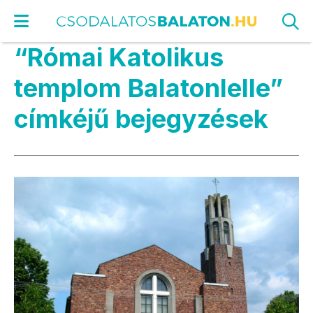
“Római Katolikus
templom Balatonlelle”
címkéjű bejegyzések