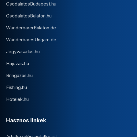
CsodalatosBudapest.hu
CsodalatosBalaton.hu
WunderbarerBalaton.de
WunderbaresUngarn.de
Jegyvasarlas.hu
Hajozas.hu
Bringazas.hu
Fishing.hu
Hotelek.hu
Hasznos linkek
Adatkezelési nyilatkozat