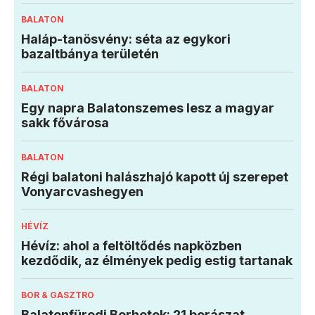
BALATON
Haláp-tanösvény: séta az egykori
bazaltbánya területén
BALATON
Egy napra Balatonszemes lesz a magyar
sakk fővárosa
BALATON
Régi balatoni halászhajó kapott új szerepet
Vonyarcvashegyen
HÉVÍZ
Hévíz: ahol a feltöltődés napközben
kezdődik, az élmények pedig estig tartanak
BOR & GASZTRO
Balatonfüredi Borhetek: 21 borászat