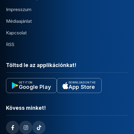
Impresszum
Médiaajánlat
Kapcsolat
RSS
Töltsd le az applikációnkat!
GET IT ON
DOWNLOAD ON THE
Google Play
App Store
Kövess minket!