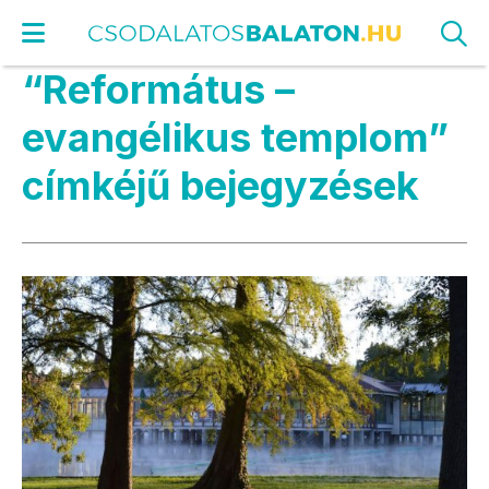
“Református –
evangélikus templom”
címkéjű bejegyzések