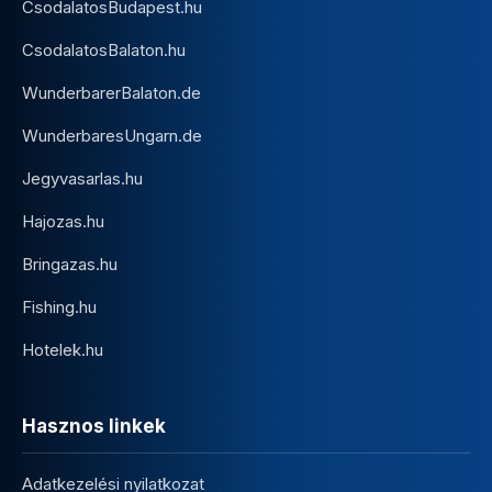
CsodalatosBudapest.hu
CsodalatosBalaton.hu
WunderbarerBalaton.de
WunderbaresUngarn.de
Jegyvasarlas.hu
Hajozas.hu
Bringazas.hu
Fishing.hu
Hotelek.hu
Hasznos linkek
Adatkezelési nyilatkozat