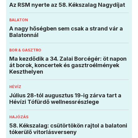
Az RSM nyerte az 58. Kékszalag Nagydíjat
BALATON
A nagy hőségben sem csak a strand vár a
Balatonnál
BOR & GASZTRO
Ma kezdődik a 34. Zalai Borcégér: öt napon
át borok, koncertek és gasztroélmények
Keszthelyen
HÉVÍZ
Július 28-tól augusztus 19-ig zárva tart a
Hévízi Tófürdő wellnessrészlege
HAJÓZÁS
58. Kékszalag: csütörtökön rajtol a balatoni
tókerülő vitorlásverseny