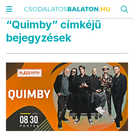
“Quimby” címkéjű
bejegyzések