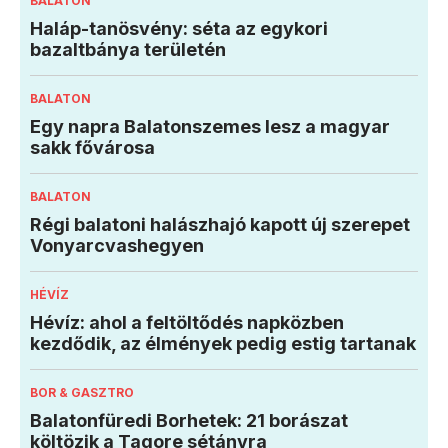
BALATON
Haláp-tanösvény: séta az egykori
bazaltbánya területén
BALATON
Egy napra Balatonszemes lesz a magyar
sakk fővárosa
BALATON
Régi balatoni halászhajó kapott új szerepet
Vonyarcvashegyen
HÉVÍZ
Hévíz: ahol a feltöltődés napközben
kezdődik, az élmények pedig estig tartanak
BOR & GASZTRO
Balatonfüredi Borhetek: 21 borászat
költözik a Tagore sétányra