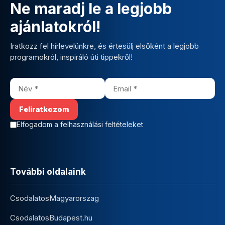
Ne maradj le a legjobb
ajánlatokról!
Iratkozz fel hírlevelünkre, és értesülj elsőként a legjobb
programokról, inspiráló úti tippekről!
Elfogadom a felhasználási feltételeket
További oldalaink
CsodalatosMagyarorszag
CsodalatosBudapest.hu