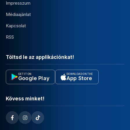
Impresszum
Médiaajánlat
Kapcsolat
RSS
Töltsd le az applikációnkat!
GET IT ON
DOWNLOAD ON THE
Google Play
App Store
Kövess minket!